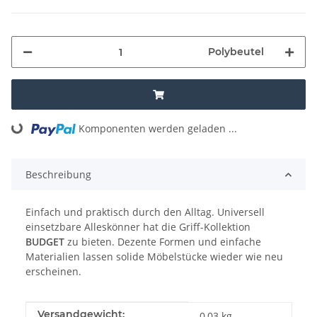
Polybeutel
Loading...
Komponenten werden geladen ...
Beschreibung
Einfach und praktisch durch den Alltag. Universell
einsetzbare Alleskönner hat die Griff-Kollektion
BUDGET
zu bieten. Dezente Formen und einfache
Materialien lassen solide Möbelstücke wieder wie neu
erscheinen.
Produkteigenschaft
Wert
Versandgewicht:
0,03 kg