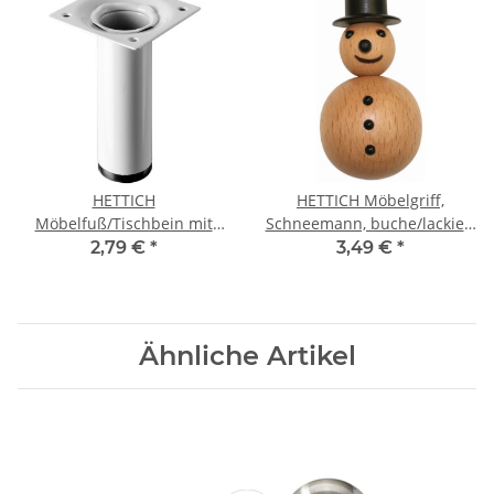
HETTICH
HETTICH Möbelgriff,
Möbelfuß/Tischbein mit
Schneemann, buche/lackiert
Befestigungsplatte, weiß, Ø
, BA 16mm
2,79 €
*
3,49 €
*
30 x 100 mm
Ähnliche Artikel