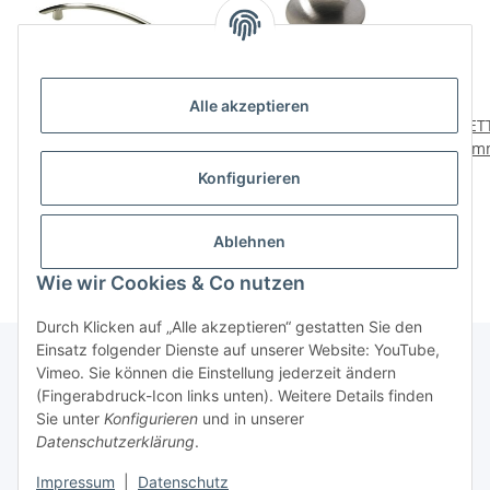
Alle akzeptieren
HETTICH Möbelgriff,
HETTICH Möbelknopf, Ø
HET
Metall, Edelstahl-Optik,
26 mm, Metall,
18mm
BA 96 mm
Edelstahl-Optik
3,79 €
*
3,45 €
*
Konfigurieren
Ablehnen
Wie wir Cookies & Co nutzen
Durch Klicken auf „Alle akzeptieren“ gestatten Sie den
Einsatz folgender Dienste auf unserer Website: YouTube,
Vimeo. Sie können die Einstellung jederzeit ändern
(Fingerabdruck-Icon links unten). Weitere Details finden
Über uns
Sie unter
Konfigurieren
und in unserer
Datenschutzerklärung
.
* Alle Preise inkl. gesetzlicher USt., zzgl.
Versand
Impressum
|
Datenschutz