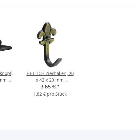
knopf,
HETTICH Zierhaken, 20
 mm,
x 42 x 20 mm,
schwarz
Zinkdruckguss
3,65 €
*
vermessingt brüniert
1,82 € pro Stück