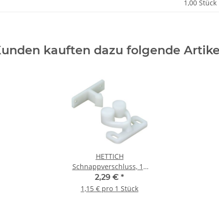
1,00 Stück
unden kauften dazu folgende Artike
HETTICH
Schnappverschluss, 14
x 30 x 25 mm,
2,29 €
*
Kunststoff, weiß, 2
1,15 € pro 1 Stück
Stück