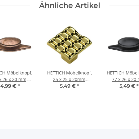
Ähnliche Artikel
CH Möbelknopf,
HETTICH Möbelknopf,
HETTICH Möbel
x 26 x 20 mm,
25 x 25 x 20mm,
77 x 26 x 20
uckguss, Kupfer
Zinkdruckguss
Zinkdruckguss, 
4,99 €
*
5,49 €
*
5,49 €
*
Optik
vermessingt