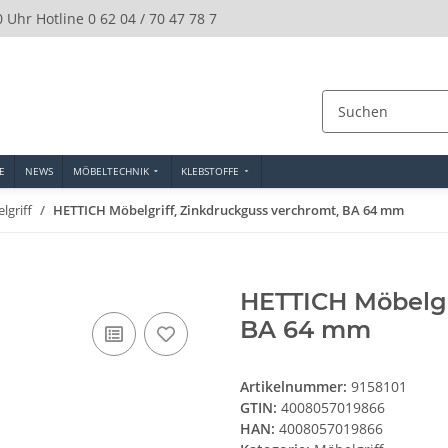
0 Uhr Hotline 0 62 04 / 70 47 78 7
E
NEWS
MÖBELTECHNIK
KLEBSTOFFE
lgriff
HETTICH Möbelgriff, Zinkdruckguss verchromt, BA 64 mm
HETTICH Möbelgr
BA 64 mm
Artikelnummer:
9158101
GTIN:
4008057019866
HAN:
4008057019866