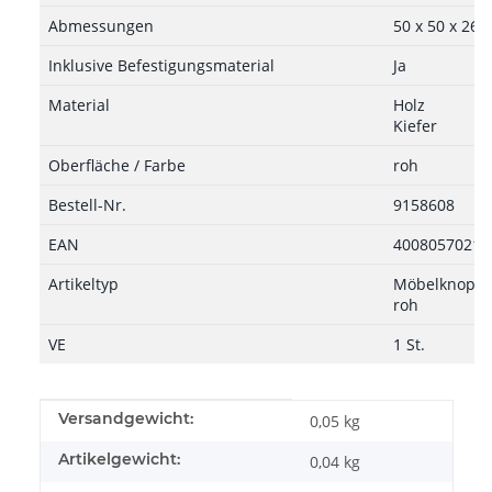
Abmessungen
50 x 50 x 26
Inklusive Befestigungsmaterial
Ja
Material
Holz
Kiefer
Oberfläche / Farbe
roh
Bestell-Nr.
9158608
EAN
40080570215
Artikeltyp
Möbelknopf, 5
roh
VE
1 St.
Produkteigenschaft
Wert
Versandgewicht:
0,05 kg
Artikelgewicht:
0,04
kg