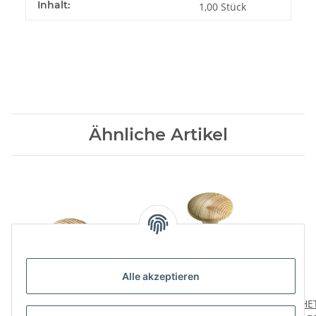
Inhalt:
1,00 Stück
Ähnliche Artikel
Alle akzeptieren
HETTICH Möbelknopf, Ø
HETTICH Huthaken, 50 x
HE