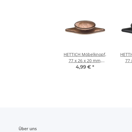
HETTICH Möbelknopf,
HETTI
77 x 26 x 20 mm,
77 
Zinkdruckguss, Kupfer
Zinkdr
4,99 €
*
Optik
Über uns