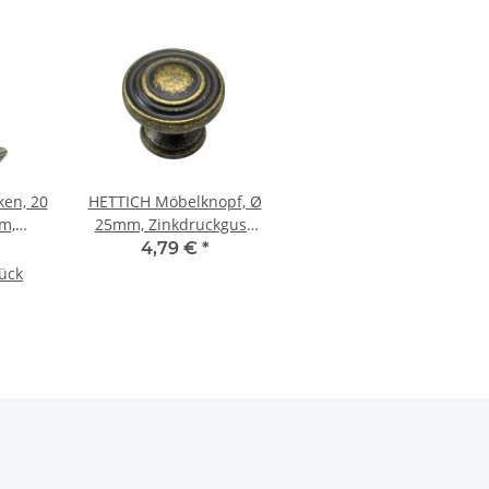
ken, 20
HETTICH Möbelknopf, Ø
m,
25mm, Zinkdruckguss
uss
vermessingt brüniert
4,79 €
*
üniert
tück