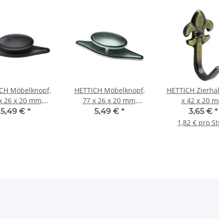
CH Möbelknopf,
HETTICH Möbelknopf,
HETTICH Zierha
x 26 x 20 mm,
77 x 26 x 20 mm,
x 42 x 20 m
uckguss, schwarz
Zinkdruckguss brüniert,
Zinkdruckg
5,49 €
*
5,49 €
*
3,65 €
*
silberfarben
vermessingt br
1,82 € pro S