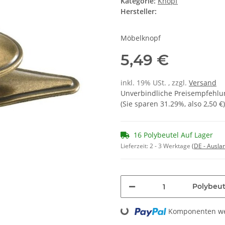
Kategorie:
Knopf
Hersteller:
Möbelknopf
5,49 €
inkl. 19% USt. , zzgl.
Versand
Unverbindliche Preisempfehlun
(Sie sparen
31.29%
, also
2,50 €
)
16 Polybeutel Auf Lager
Lieferzeit:
2 - 3 Werktage
(DE - Ausla
Polybeut
Komponenten wer
Loading...