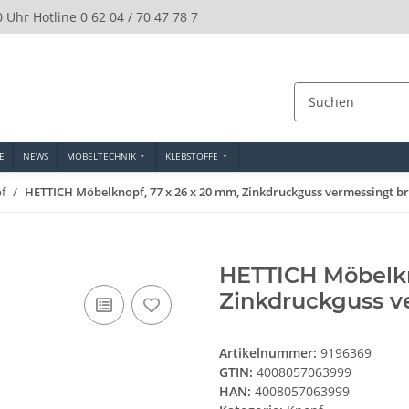
0 Uhr Hotline 0 62 04 / 70 47 78 7
E
NEWS
MÖBELTECHNIK
KLEBSTOFFE
f
HETTICH Möbelknopf, 77 x 26 x 20 mm, Zinkdruckguss vermessingt br
HETTICH Möbelkn
Zinkdruckguss v
Artikelnummer:
9196369
GTIN:
4008057063999
HAN:
4008057063999