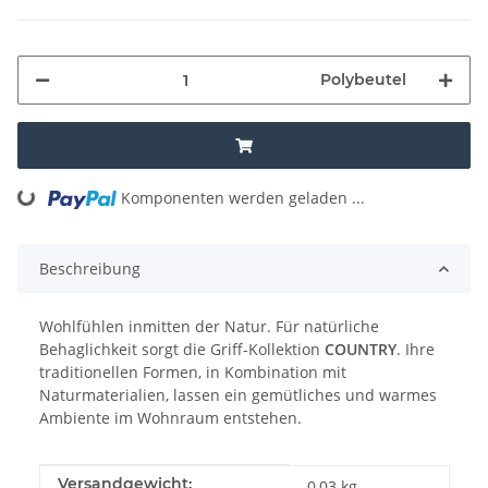
Polybeutel
Komponenten werden geladen ...
Loading...
Beschreibung
Wohlfühlen inmitten der Natur. Für natürliche
Behaglichkeit sorgt die Griff-Kollektion
COUNTRY
. Ihre
traditionellen Formen, in Kombination mit
Naturmaterialien, lassen ein gemütliches und warmes
Ambiente im Wohnraum entstehen.
Produkteigenschaft
Wert
Versandgewicht:
0,03 kg