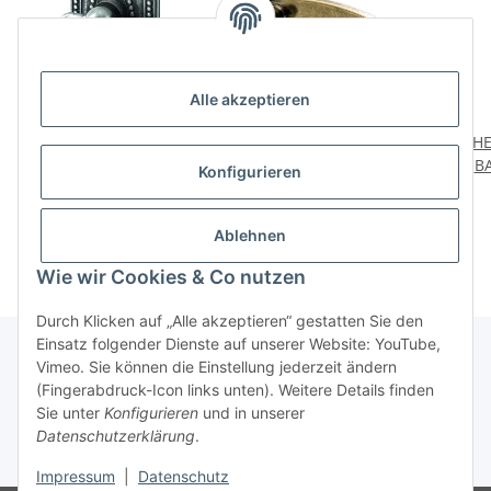
Alle akzeptieren
HETTICH Möbelknopf,
HETTICH Möbelgriff,
HE
Messing Zinkdruckguss
Messing,Zinkdruckguss,vermessing
BA
Konfigurieren
brüniert, silberfarben
64 mm,94 x25mm
4,79 €
*
6,95 €
*
ver
Ablehnen
Wie wir Cookies & Co nutzen
Durch Klicken auf „Alle akzeptieren“ gestatten Sie den
Einsatz folgender Dienste auf unserer Website: YouTube,
Vimeo. Sie können die Einstellung jederzeit ändern
(Fingerabdruck-Icon links unten). Weitere Details finden
Über uns
Sie unter
Konfigurieren
und in unserer
Datenschutzerklärung
.
* Alle Preise inkl. gesetzlicher USt., zzgl.
Versand
Impressum
|
Datenschutz