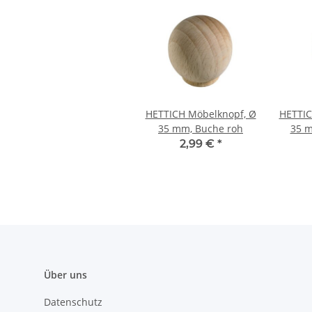
HETTICH Möbelknopf, Ø
HETTIC
35 mm, Buche roh
35 m
2,99 €
*
Über uns
Datenschutz