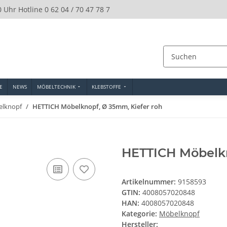
0 Uhr Hotline 0 62 04 / 70 47 78 7
E
NEWS
MÖBELTECHNIK
KLEBSTOFFE
lknopf
HETTICH Möbelknopf, Ø 35mm, Kiefer roh
HETTICH Möbelkn
Artikelnummer:
9158593
GTIN:
4008057020848
HAN:
4008057020848
Kategorie:
Möbelknopf
Hersteller: