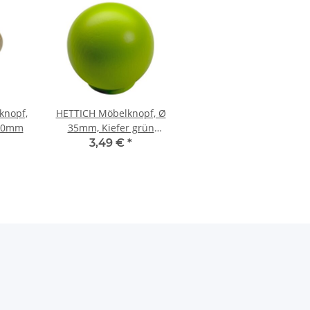
knopf,
HETTICH Möbelknopf, Ø
 40mm
35mm, Kiefer grün
lackiert
3,49 €
*