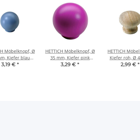
H Möbelknopf, Ø
HETTICH Möbelknopf, Ø
HETTICH Möbel
m, Kiefer blau
35 mm, Kiefer pink
Kiefer roh, Ø
lackiert
lackiert
3,19 €
*
3,29 €
*
2,99 €
*