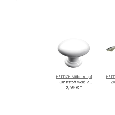
HETTICH Möbelknopf
HETT
Kunststoff weiß Ø
Zi
33mm
verni
2,49 €
*