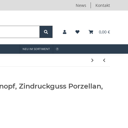
News
Kontakt
0,00 €
NEU IM SORTIMENT
opf, Zindruckguss Porzellan,