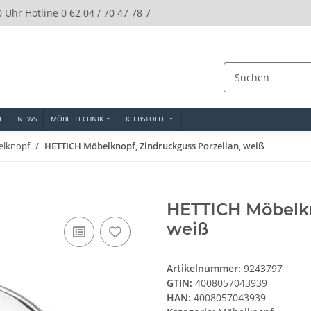
0 Uhr Hotline 0 62 04 / 70 47 78 7
E
NEWS
MÖBELTECHNIK
KLEBSTOFFE
lknopf
HETTICH Möbelknopf, Zindruckguss Porzellan, weiß
HETTICH Möbelkn
weiß
Artikelnummer:
9243797
GTIN:
4008057043939
HAN:
4008057043939