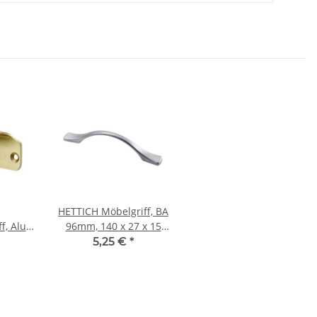
HETTICH Möbelgriff, BA
f, Alu
96mm, 140 x 27 x 15
 60mm
mm, Zinkdruckguss,
5,25 €
*
Aluminium-Optik