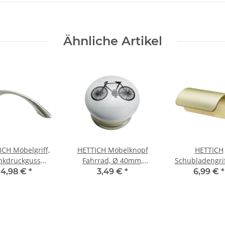
Ähnliche Artikel
ICH Möbelgriff,
HETTICH Möbelknopf
HETTICH
nkdruckguss
Fahrrad, Ø 40mm,
Schubladengrif
ckelt, BA 96mm
Porzellan Stahl
eloxiert, BA
4,98 €
*
3,49 €
*
6,99 €
*