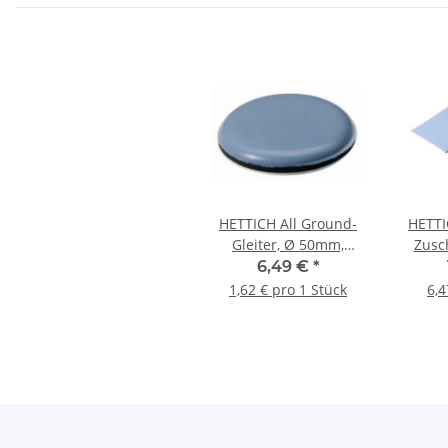
HETTICH All Ground-
HETTI
Gleiter, Ø 50mm,
Zusch
selbstklebend, rund, 4
m
6,49 €
*
Stück
1,62 € pro 1 Stück
6,4