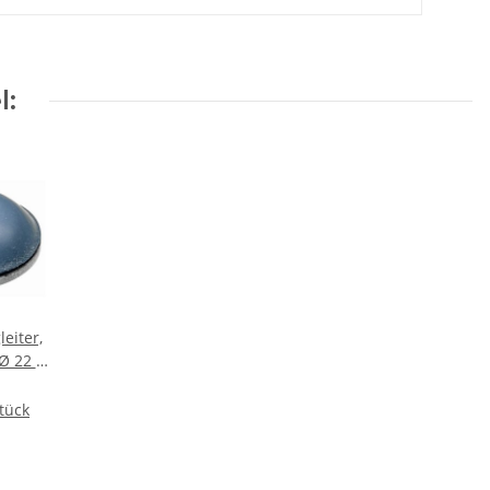
l:
eiter,
Ø 22 x
ück
Stück