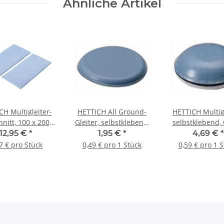
Ähnliche Artikel
CH Multigleiter-
HETTICH All Ground-
HETTICH Multigl
nitt, 100 x 200
Gleiter, selbstklebend,
selbstklebend, 
m, 2 Stück
65 mm, rund, 4 Stück
4,5 mm, 8 St
12,95 €
*
1,95 €
*
4,69 €
*
7 € pro Stück
0,49 € pro 1 Stück
0,59 € pro 1 