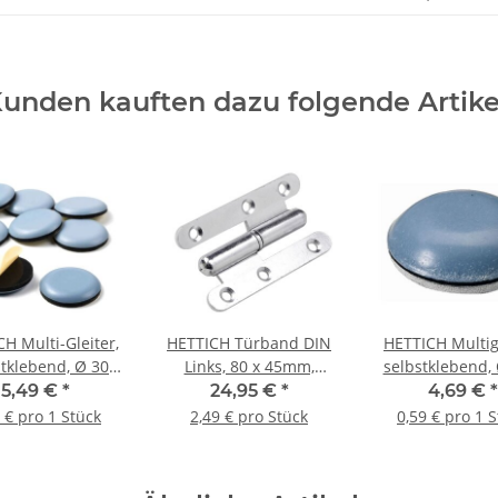
unden kauften dazu folgende Artike
H Multi-Gleiter,
HETTICH Türband DIN
HETTICH Multigl
stklebend, Ø 30
Links, 80 x 45mm,
selbstklebend, 
m, 4 Stück
verzinkt, 10 Stück
4,5 mm, 8 St
5,49 €
*
24,95 €
*
4,69 €
*
 € pro 1 Stück
2,49 € pro Stück
0,59 € pro 1 