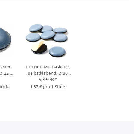
eiter,
HETTICH Multi-Gleiter,
Ø 22 x
selbstklebend, Ø 30
ück
mm, 4 Stück
5,49 €
*
Stück
1,37 € pro 1 Stück