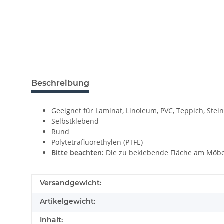
Beschreibung
Geeignet für Laminat, Linoleum, PVC, Teppich, Stei
Selbstklebend
Rund
Polytetrafluorethylen (PTFE)
Bitte beachten:
Die zu beklebende Fläche am Möbel
Produkteigenschaft
Wert
Versandgewicht:
Artikelgewicht:
Inhalt: