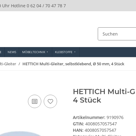
0 Uhr Hotline 0 62 04 / 70 47 78 7
E
NEWS
MÖBELTECHNIK
KLEBSTOFFE
ti-Gleiter
HETTICH Multi-Gleiter, selbstklebend, Ø 50 mm, 4 Stück
HETTICH Multi-Gl
4 Stück
Artikelnummer:
9190976
GTIN:
4008057057547
HAN:
4008057057547