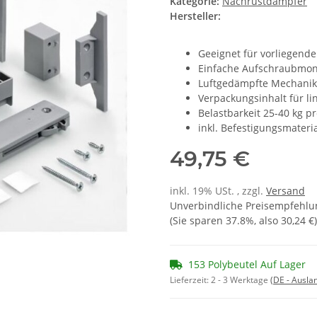
Kategorie:
Nachrüstdämpfer
Hersteller:
Geeignet für vorliegend
Einfache Aufschraubmo
Luftgedämpfte Mechanik
Verpackungsinhalt für li
Belastbarkeit 25-40 kg p
inkl. Befestigungsmateri
49,75 €
inkl. 19% USt. , zzgl.
Versand
Unverbindliche Preisempfehlun
(Sie sparen
37.8%
, also
30,24 €
)
153 Polybeutel Auf Lager
Lieferzeit:
2 - 3 Werktage
(DE - Ausla