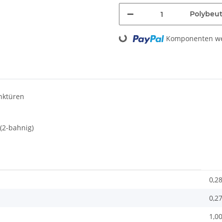
Polybeut
Loading...
Komponenten wer
nktüren
(2-bahnig)
0,2
0,2
1,00