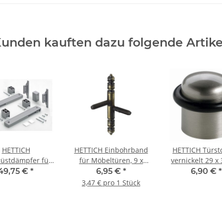
unden kauften dazu folgende Artike
HETTICH
HETTICH Einbohrband
HETTICH Türst
üstdämpfer für
für Möbeltüren, 9 x
vernickelt 29 
iges Schiebetür-
90mm, brüniert mit
49,75 €
*
6,95 €
*
6,90 €
*
System
Zierkopf, 2 Stück
3,47 € pro 1 Stück