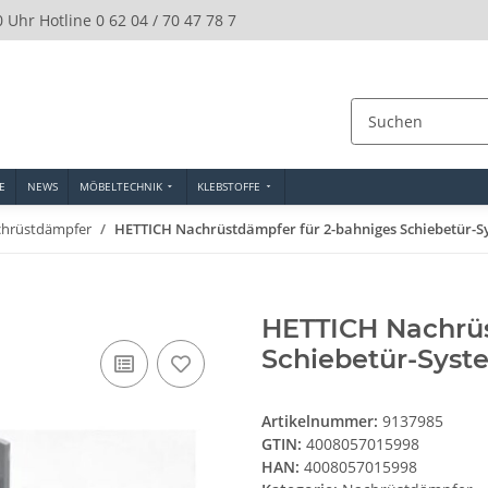
0 Uhr Hotline 0 62 04 / 70 47 78 7
E
NEWS
MÖBELTECHNIK
KLEBSTOFFE
hrüstdämpfer
HETTICH Nachrüstdämpfer für 2-bahniges Schiebetür-S
HETTICH Nachrüs
Schiebetür-Syst
Artikelnummer:
9137985
GTIN:
4008057015998
HAN:
4008057015998