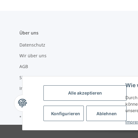
Über uns
Datenschutz
Wir über uns
AGB
Sitemap
Wie 
Impressum
Alle akzeptieren
Durch 
Widerrufsrecht
können
unser
Konfigurieren
Ablehnen
* Alle Preise inkl. gesetzlicher USt., zzgl.
Versand
Impre