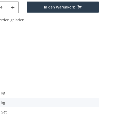
In den Warenkorb
el
den geladen ...
8 kg
7
kg
 Set