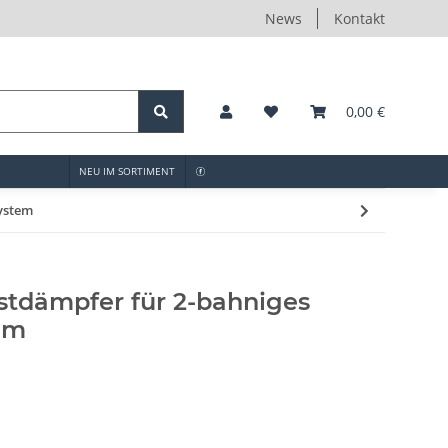
News
Kontakt
0,00 €
NEU IM SORTIMENT
ystem
tdämpfer für 2-bahniges
em