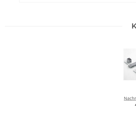
K
Nachr
2-bahn