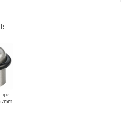
l:
opper
x 37mm