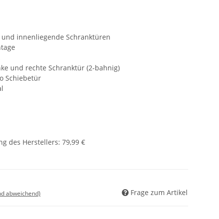
e und innenliegende Schranktüren
ntage
nke und rechte Schranktür (2-bahnig)
ro Schiebetür
al
g des Herstellers
:
79,99 €
Frage zum Artikel
nd abweichend)