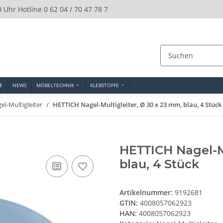
0 Uhr Hotline 0 62 04 / 70 47 78 7
E
NEWS
MÖBELTECHNIK
KLEBSTOFFE
el-Multigleiter
HETTICH Nagel-Multigleiter, Ø 30 x 23 mm, blau, 4 Stück
HETTICH Nagel-Mu
blau, 4 Stück
Artikelnummer:
9192681
GTIN:
4008057062923
HAN:
4008057062923