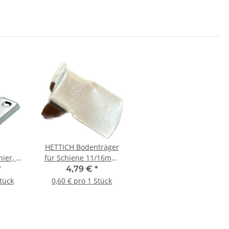
HETTICH Bodenträger
ier, 40
für Schiene 11/16mm,
elt, 10
vernickelt, 8 Stück
*
4,79 €
*
Stück
0,60 € pro 1 Stück