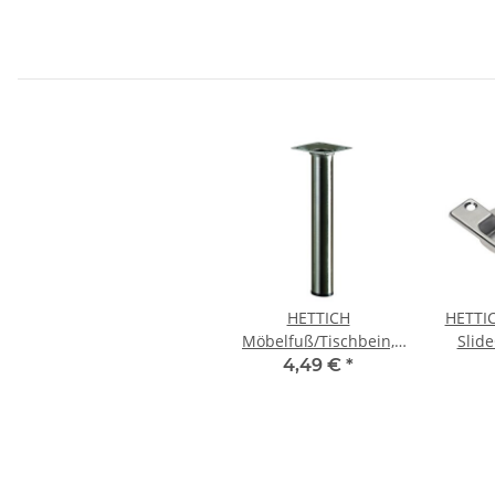
HETTICH
HETTIC
Möbelfuß/Tischbein,
Slid
Edelstahl finish, Ø 30 x
4,49 €
*
200 mm