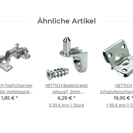
Ähnliche Artikel
H Topfscharnier
HETTICH Bodenträger
HETTICH
eOn mittelwand
sekura7, 5mm,
Schatullenscharn
35mm
vernickelt, 16 Stück
x 45 mm, vernick
1,85 €
*
6,29 €
*
19,95 €
Stück
0,39 € pro 1 Stück
1,99 € pro 1 