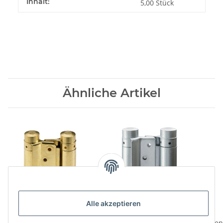
Inhalt:
5,00 Stück
Ähnliche Artikel
Alle akzeptieren
HETTICH
HETTICH
Pendeltürbeschlag
Pendeltürbeschlag,
Pen