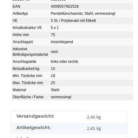
EAN
4008057902526
Artikeltyp
Pendeltürscharnier, Stahl, vermessingt
VE
5 St. / Polybeutel mit Etikett
Inhaltsstruktur VE
5 x 1
Höhe mm
75
Anschlagart
innenliegend
Inklusive
nein
Befestigungsmaterial
Anschlagseite
links oder rechts
Belastbarkeit kg
15
Min. Türdicke mm
18
Max. Türdicke mm
25
Material
Stahl
Oberfläche / Farbe
vermessingt
Produkteigenschaft
Wert
Versandgewicht:
2,46 kg
Artikelgewicht:
2,45
kg