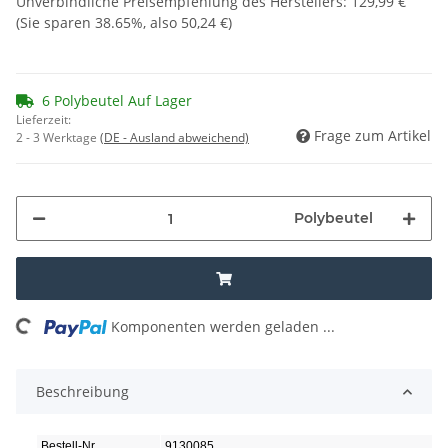
Unverbindliche Preisempfehlung des Herstellers
:
129,99 €
(Sie sparen
38.65%
, also
50,24 €
)
6 Polybeutel Auf Lager
Lieferzeit:
Frage zum Artikel
2 - 3 Werktage
(DE - Ausland abweichend)
Polybeutel
ing...
Komponenten werden geladen ...
Beschreibung
Bestell-Nr.
9130085