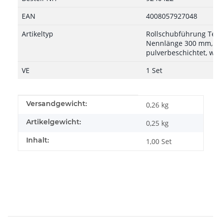
EAN
4008057927048
Artikeltyp
Rollschubführung Teil
Nennlänge 300 mm, 12 
pulverbeschichtet, we
VE
1 Set
Produkteigenschaft
Wert
Versandgewicht:
0,26 kg
Artikelgewicht:
0,25
kg
Inhalt:
1,00 Set