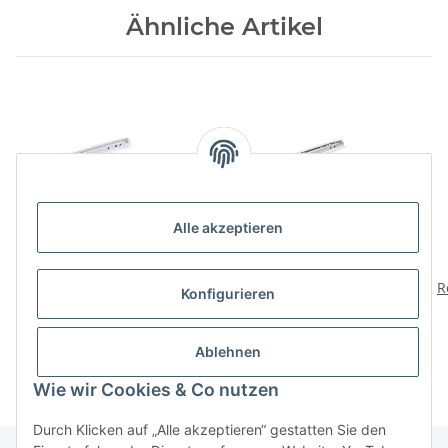
Ähnliche Artikel
Alle akzeptieren
HETTICH
HETTICH
Rollschubführung
Rollschubführung
R
Konfigurieren
Teilauszug 350mm/15kg
Teilauszug 550mm/15kg
Teil
5,79 €
*
7,49 €
*
weiß
weiß
Ablehnen
Wie wir Cookies & Co nutzen
Durch Klicken auf „Alle akzeptieren“ gestatten Sie den