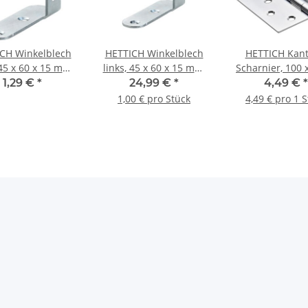
CH Winkelblech
HETTICH Winkelblech
HETTICH Kant
 45 x 60 x 15 mm,
links, 45 x 60 x 15 mm,
Scharnier, 100 
verzinkt
verzinkt, 25 Stück
1,5 mm, Stahl v
1,29 €
*
24,99 €
*
4,49 €
*
1,00 € pro Stück
4,49 € pro 1 