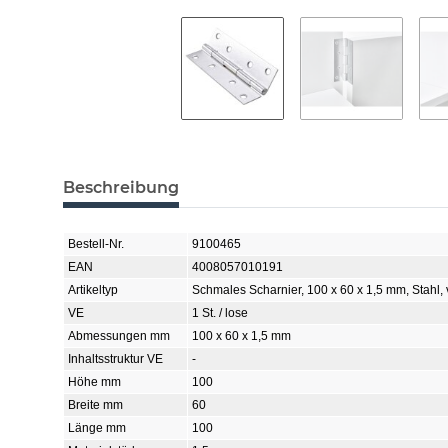
Beschreibung
Bestell-Nr.
9100465
EAN
4008057010191
Artikeltyp
Schmales Scharnier, 100 x 60 x 1,5 mm, Stahl, 
VE
1 St. / lose
Abmessungen mm
100 x 60 x 1,5 mm
Inhaltsstruktur VE
-
Höhe mm
100
Breite mm
60
Länge mm
100