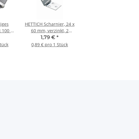
iges
HETTICH Scharnier, 24 x
x 100 x
60 mm, verzinkt, 2
erzinkt
Stück
1,79 €
*
Stück
0,89 € pro 1 Stück