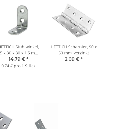
HETTICH Stuhlwinkel,
HETTICH Scharnier, 90 x
5 x 30 x 30 x 1,5 mm,
50 mm, verzinkt
ahl verzinkt, 20 Stück
14,79 €
*
2,09 €
*
0,74 € pro 1 Stück