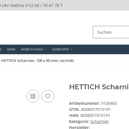
0 Uhr Hotline 0 62 04 / 70 47 78 7
E
NEWS
MÖBELTECHNIK
KLEBSTOFFE
HETTICH Scharnier, 100 x 60 mm, verzinkt
HETTICH Scharnie
Artikelnummer:
9100465
GTIN:
4008057010191
HAN:
4008057010191
Kategorie:
Scharnier
Hersteller: