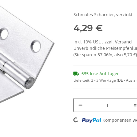
Schmales Scharnier, verzinkt
4,29 €
inkl. 19% USt. , zzgl.
Versand
Unverbindliche Preisempfehlun
(Sie sparen
57.06%
, also
5,70 €
)
635 lose Auf Lager
Lieferzeit:
2 - 3 Werktage
(DE - Ausla
Loading...
lo
Komponenten wer