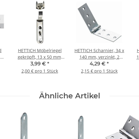
d
HETTICH Möbelriegel
HETTICH Scharnier, 34 x
,
gekröpft, 13 x 50 mm,
140 mm, verzinkt, 2
1
vernickelt, 2 Stück
Stück
St
3,99 €
*
4,29 €
*
2,00 € pro 1 Stück
2,15 € pro 1 Stück
Ähnliche Artikel