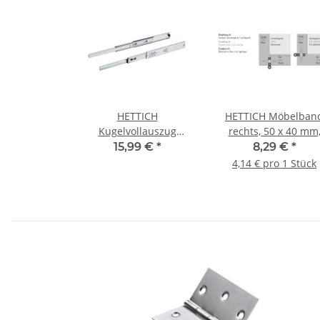
HETTICH
HETTICH Möbelban
Kugelvollauszug
rechts, 50 x 40 mm
350mm KA 5632
vernickelt, 2 Stück
15,99 €
*
8,29 €
*
4,14 € pro 1 Stück