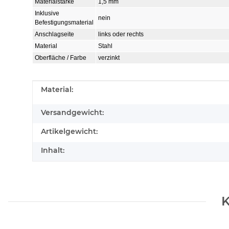
Materialstärke
1,5 mm
Inklusive
nein
Befestigungsmaterial
Anschlagseite
links oder rechts
Material
Stahl
Oberfläche / Farbe
verzinkt
Produkteigenschaft
Wert
Material:
Versandgewicht:
Artikelgewicht:
Inhalt:
K