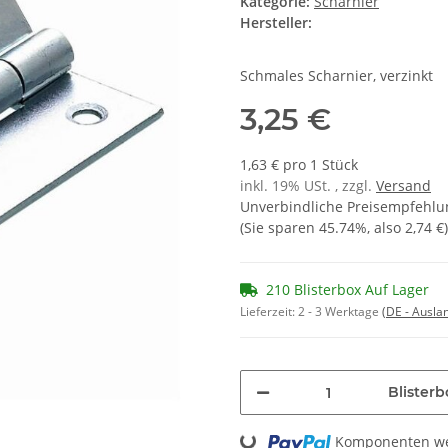
Kategorie:
Scharnier
Hersteller:
Schmales Scharnier, verzinkt
3,25 €
1,63 € pro 1 Stück
inkl. 19% USt. , zzgl.
Versand
Unverbindliche Preisempfehlun
(Sie sparen
45.74%
, also
2,74 €
)
210 Blisterbox Auf Lager
Lieferzeit:
2 - 3 Werktage
(DE - Ausla
Blisterb
Loading...
Komponenten wer