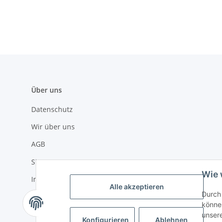
Über uns
Datenschutz
Wir über uns
AGB
Sitemap
Wie 
Impressum
Alle akzeptieren
Durch 
Widerrufsrecht
können
unser
Konfigurieren
Ablehnen