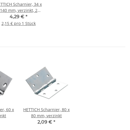
TTICH Scharnier, 34 x
140 mm, verzinkt, 2
Stück
4,29 €
*
2,15 € pro 1 Stück
r, 60 x
HETTICH Scharnier, 80 x
nkt
80 mm, verzinkt
2,09 €
*