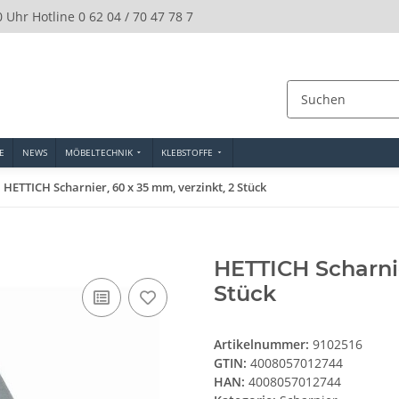
0 Uhr Hotline 0 62 04 / 70 47 78 7
E
NEWS
MÖBELTECHNIK
KLEBSTOFFE
HETTICH Scharnier, 60 x 35 mm, verzinkt, 2 Stück
HETTICH Scharnie
Stück
Artikelnummer:
9102516
GTIN:
4008057012744
HAN:
4008057012744