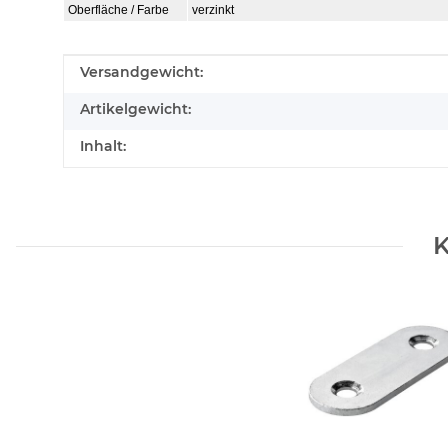
Oberfläche / Farbe
verzinkt
Produkteigenschaft
Wert
Versandgewicht:
Artikelgewicht:
Inhalt:
K