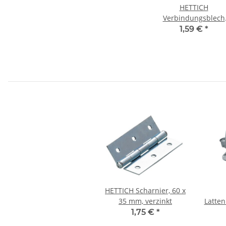
HETTICH
Verbindungsblech
40mm x 15mm verzin
1,59 €
*
HETTICH Scharnier, 60 x
35 mm, verzinkt
Latten
x 1,2 m
1,75 €
*