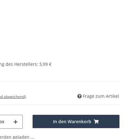
g des Herstellers
:
5,99 €
Frage zum Artikel
nd abweichend)
In den Warenkorb
ox
den geladen ...