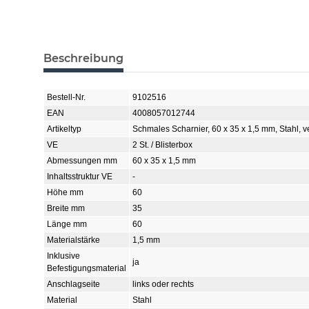
Beschreibung
Bestell-Nr.
9102516
EAN
4008057012744
Artikeltyp
Schmales Scharnier, 60 x 35 x 1,5 mm, Stahl, ve
VE
2 St. / Blisterbox
Abmessungen mm
60 x 35 x 1,5 mm
Inhaltsstruktur VE
-
Höhe mm
60
Breite mm
35
Länge mm
60
Materialstärke
1,5 mm
Inklusive
ja
Befestigungsmaterial
Anschlagseite
links oder rechts
Material
Stahl