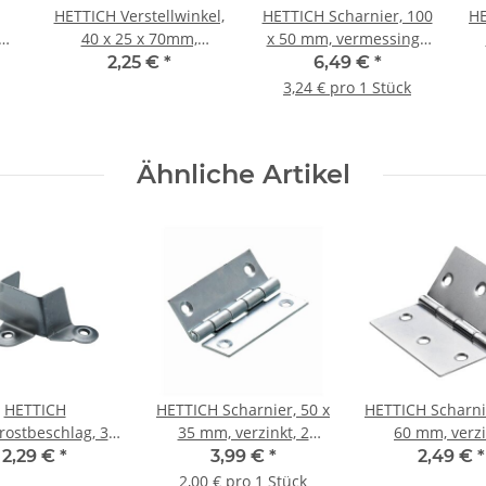
HETTICH Verstellwinkel,
HETTICH Scharnier, 100
HE
40 x 25 x 70mm,
x 50 mm, vermessingt,
kt
verzinkt
2 Stück
2,25 €
*
6,49 €
*
3,24 € pro 1 Stück
Ähnliche Artikel
HETTICH
HETTICH Scharnier, 50 x
HETTICH Scharnie
rostbeschlag, 35
35 mm, verzinkt, 2
60 mm, verzi
m, Stahl verzinkt
Stück
2,29 €
*
3,99 €
*
2,49 €
*
2,00 € pro 1 Stück