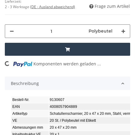
Lieferzeit:
Frage zum Artikel
2 - 3 Werktage
(DE - Ausland abweichend)
Polybeutel
ading...
Komponenten werden geladen ...
Beschreibung
Bestell-Nr.
9130607
EAN
4008057904889
Artikeltyp
Schatullenscharnier, 20 x 47 x 20 mm, Stahl, vermes
VE
20 St. / Polybeutel mit Etikett
Abmessungen mm
20 x 47 x 20 mm
Inhaltsstruktur VE
20 x 1