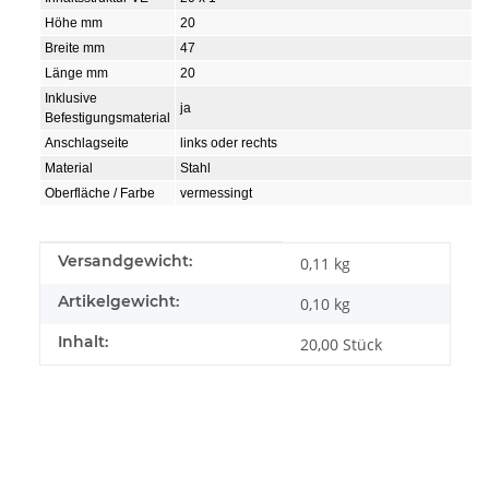
Höhe mm
20
Breite mm
47
Länge mm
20
Inklusive
ja
Befestigungsmaterial
Anschlagseite
links oder rechts
Material
Stahl
Oberfläche / Farbe
vermessingt
Produkteigenschaft
Wert
Versandgewicht:
0,11 kg
Artikelgewicht:
0,10
kg
Inhalt:
20,00 Stück