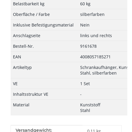
Belastbarkeit kg
60 kg
Oberfläche / Farbe
silberfarben
Inklusive Befestigungsmaterial
Nein
Anschlagseite
links und rechts
Bestell-Nr.
9161678
EAN
4008057185271
Artikeltyp
Schrankaufhänger, Kunstst
Stahl, silberfarben
VE
1 Set
Inhaltsstruktur VE
-
Material
Kunststoff
Stahl
Produkteigenschaft
Wert
Versandgewicht:
0,11 kg