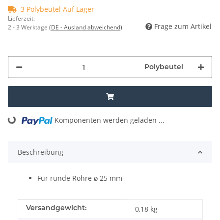
3 Polybeutel Auf Lager
Lieferzeit:
Frage zum Artikel
2 - 3 Werktage
(DE - Ausland abweichend)
Polybeutel
Komponenten werden geladen ...
Loading...
Beschreibung
Für runde Rohre ø 25 mm
Produkteigenschaft
Wert
Versandgewicht:
0,18 kg