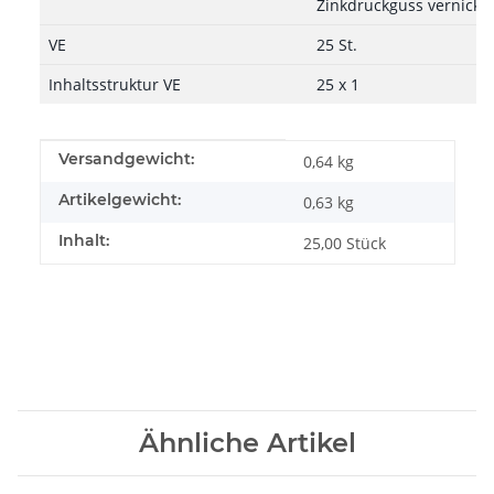
Zinkdruckguss vernickel
VE
25 St.
Inhaltsstruktur VE
25 x 1
Produkteigenschaft
Wert
Versandgewicht:
0,64 kg
Artikelgewicht:
0,63
kg
Inhalt:
25,00 Stück
Ähnliche Artikel