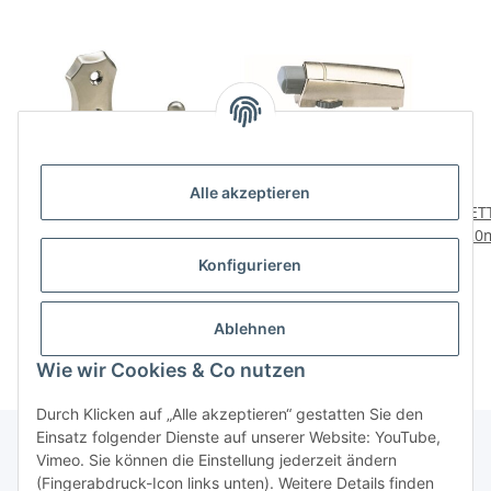
Alle akzeptieren
HETTICH Mantelhaken,
HETTICH
HET
77 x 47 x 30 mm,
Möbeltürdämpfer mit
20m
Zinkdruckguss vernickelt
regulierbarer
4,79 €
*
9,99 €
*
Konfigurieren
Dämpferwirkung, Zum
Aufschrauben,
Zinkdruckguss vernickelt
Ablehnen
Wie wir Cookies & Co nutzen
Durch Klicken auf „Alle akzeptieren“ gestatten Sie den
Einsatz folgender Dienste auf unserer Website: YouTube,
Vimeo. Sie können die Einstellung jederzeit ändern
(Fingerabdruck-Icon links unten). Weitere Details finden