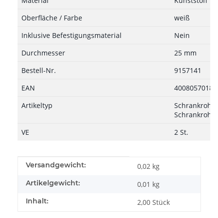
Material
Kunststoff
Oberfläche / Farbe
weiß
Inklusive Befestigungsmaterial
Nein
Durchmesser
25 mm
Bestell-Nr.
9157141
EAN
40080570186
Artikeltyp
Schrankrohrl
Schrankrohre
VE
2 St.
Produkteigenschaft
Wert
Versandgewicht:
0,02 kg
Artikelgewicht:
0,01
kg
Inhalt:
2,00 Stück