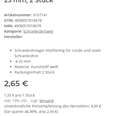
25 mm, 2 Stück
Artikelnummer:
9157141
GTIN:
4008057018678
HAN:
4008057018678
Kategorie:
Schrankrohrlager
Hersteller:
Schrankrohrlager Kleilförmig für runde und ovale
Schrankrohre
ø 25 mm
Material Kunststoff weiß
Packungsinhalt 2 Stück
2,65 €
1,33 € pro 1 Stück
inkl. 19% USt. , zzgl.
Versand
Unverbindliche Preisempfehlung des Herstellers
:
4,99 €
(Sie sparen
46.89%
, also
2,34 €
)