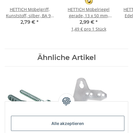
HETTICH Möbelgriff,
HETTICH Möbelriegel
HETT
Kunststoff, silber, BA 96
gerade, 13 x 50 mm,
Edel
mm
vermessingt, 2 Stück
2,79 €
*
2,99 €
*
hö
1,49 € pro 1 Stück
Ware
Ähnliche Artikel
Alle akzeptieren
HETTICH Schraube für
HETTICH