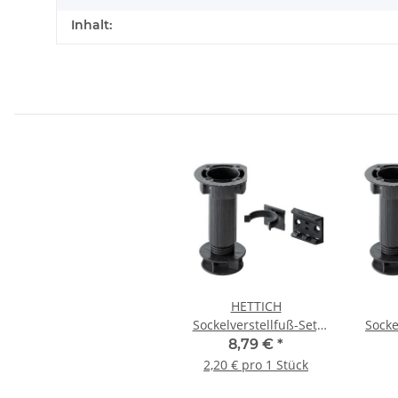
Inhalt:
HETTICH
Sockelverstellfuß-Set,
Socke
100-120 mm
200 k
8,79 €
*
verstellbar, 4 Stück
2,20 € pro 1 Stück
höh