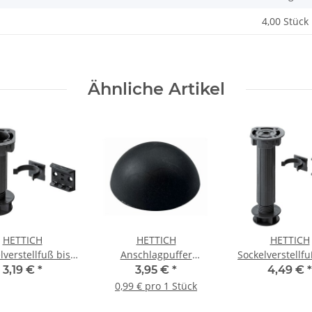
4,00 Stück
Ähnliche Artikel
HETTICH
HETTICH
HETTICH
lverstellfuß bis
Anschlagpuffer
Sockelverstellfu
g belastbar, 100
Halbkugel, 30 x 13 mm,
150 mm verstel
3,19 €
*
3,95 €
*
4,49 €
*
-120 mm
schwarz, 4 Stück
200 kg, Kunsts
0,99 € pro 1 Stück
enverstellbar
schwarz