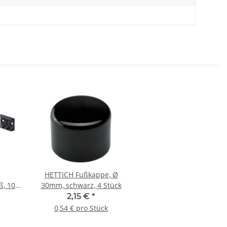
HETTICH Fußkappe, Ø
ß, 100-
30mm, schwarz, 4 Stück
lbar,
2,15 €
*
toff,
0,54 € pro Stück