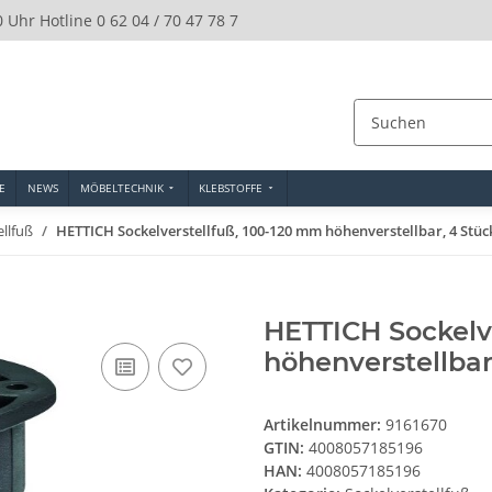
0 Uhr Hotline 0 62 04 / 70 47 78 7
E
NEWS
MÖBELTECHNIK
KLEBSTOFFE
ellfuß
HETTICH Sockelverstellfuß, 100-120 mm höhenverstellbar, 4 Stüc
HETTICH Sockelv
höhenverstellbar
Artikelnummer:
9161670
GTIN:
4008057185196
HAN:
4008057185196