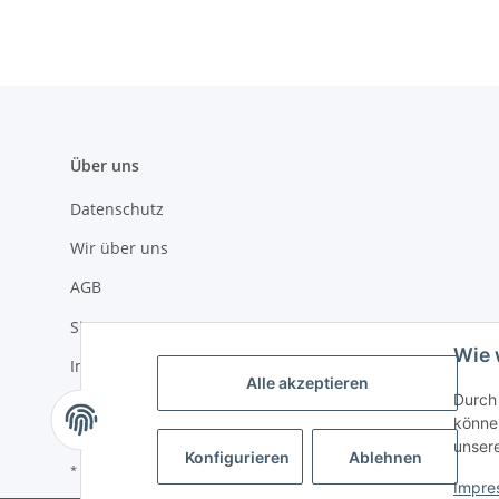
Über uns
Datenschutz
Wir über uns
AGB
Sitemap
Wie 
Impressum
Alle akzeptieren
Durch 
Widerrufsrecht
können
unser
Konfigurieren
Ablehnen
* Alle Preise inkl. gesetzlicher USt., zzgl.
Versand
Impre