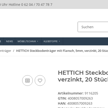
0 Uhr Hotline 0 62 04 / 70 47 78 7
E
NEWS
MÖBELTECHNIK
KLEBSTOFFE
nträger
HETTICH Steckbodenträger mit Flansch, 5mm, verzinkt, 20 Stü
HETTICH Steckbo
verzinkt, 20 Stüc
Artikelnummer:
9116205
GTIN:
4008057009263
HAN:
4008057009263