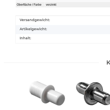
Oberfläche / Farbe
verzinkt
Produkteigenschaft
Wert
Versandgewicht:
Artikelgewicht:
Inhalt:
K