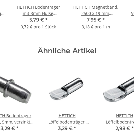
HETTICH Bodenträger
HETTICH Magnetband,
it
mit 8mm Hülse,
2500 x 19 mm,
V
kt,
vernickelt, 8 Stück
selbstklebend
5,79 €
*
7,95 €
*
0,72 € pro 1 Stück
3,18 € pro 1 m
Ähnliche Artikel
CH Bodenträger
HETTICH
HETTICH
, 5mm, verzinkt,
Löffelbodenträger,
Löffelbodentr
60 Stück
5mm, verzinkt, 20 Stück
5mm, verzinkt, 2
3,29 €
*
3,29 €
*
2,98 €
*