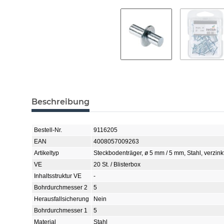
Beschreibung
Bestell-Nr.
9116205
EAN
4008057009263
Artikeltyp
Steckbodenträger, ø 5 mm / 5 mm, Stahl, verzink
VE
20 St. / Blisterbox
Inhaltsstruktur VE
-
Bohrdurchmesser 2
5
Herausfallsicherung
Nein
Bohrdurchmesser 1
5
Material
Stahl