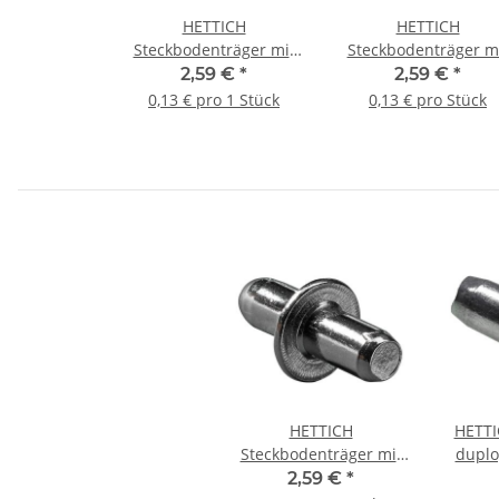
HETTICH
HETTICH
Steckbodenträger mit
Steckbodenträger m
Flansch, 5/6mm, weiß,
Flansch, 5mm, verzin
2,59 €
*
2,59 €
*
20 Stück
20 Stück
0,13 € pro 1 Stück
0,13 € pro Stück
HETTICH
HETTI
Steckbodenträger mit
duplo
Flansch, 5mm, verzinkt,
2,59 €
*