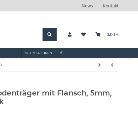
News
Kontakt
0,00 €
NEU IM SORTIMENT
ck
denträger mit Flansch, 5mm,
k