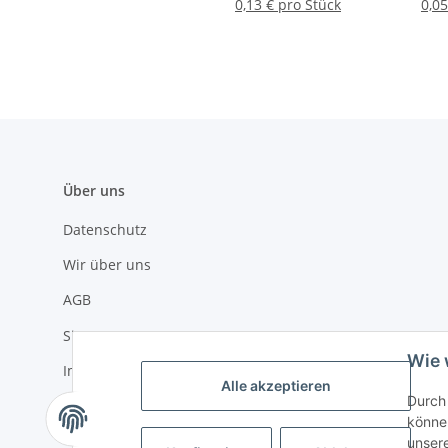
20 Stück
0,13 € pro Stück
0,05
Über uns
Datenschutz
Wir über uns
AGB
Sitemap
Wie 
Impressum
Alle akzeptieren
Durch 
Widerrufsrecht
können
unser