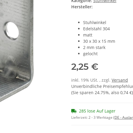
Kategorie:
Stuhlwinkel
Hersteller:
Stuhlwinkel
Edelstahl 304
matt
30 x 30 x 15 mm
2 mm stark
gelocht
2,25 €
inkl. 19% USt. , zzgl.
Versand
Unverbindliche Preisempfehlun
(Sie sparen
24.75%
, also
0,74 €
)
285 lose Auf Lager
Lieferzeit:
2 - 3 Werktage
(DE - Ausla