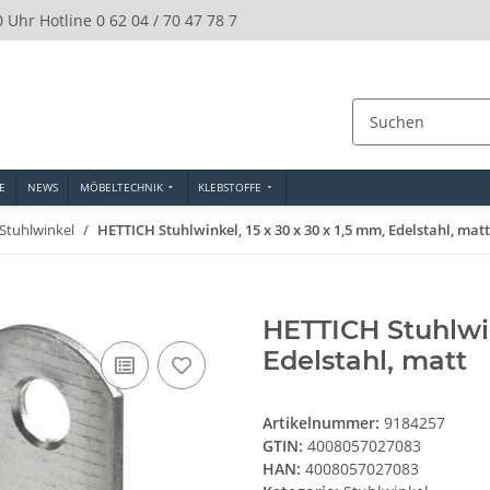
0 Uhr Hotline 0 62 04 / 70 47 78 7
E
NEWS
MÖBELTECHNIK
KLEBSTOFFE
Stuhlwinkel
HETTICH Stuhlwinkel, 15 x 30 x 30 x 1,5 mm, Edelstahl, matt
HETTICH Stuhlwin
Edelstahl, matt
Artikelnummer:
9184257
GTIN:
4008057027083
HAN:
4008057027083