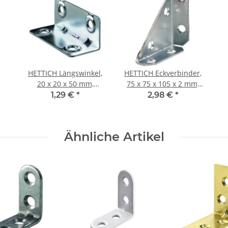
HETTICH Längswinkel,
HETTICH Eckverbinder,
20 x 20 x 50 mm,
75 x 75 x 105 x 2 mm,
verzinkt
Stahl verzinkt
1,29 €
*
2,98 €
*
Ähnliche Artikel