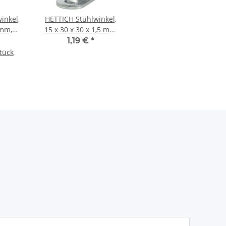
inkel,
HETTICH Stuhlwinkel,
 mm,
15 x 30 x 30 x 1,5 mm,
 Stück
Stahl verzinkt
1,19 €
*
Stück