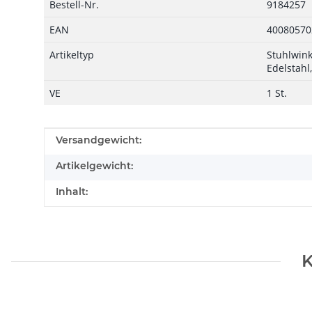
Bestell-Nr.
9184257
EAN
40080570
Artikeltyp
Stuhlwink
Edelstahl
VE
1 St.
Produkteigenschaft
Wert
Versandgewicht:
Artikelgewicht:
Inhalt:
K