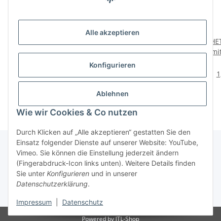
Alle akzeptieren
HETTICH Sturmhaken
HETTICH
HE
mit Öse, 23 x 76 mm,
Lamellentürscharnier,
mi
verzinkt, 4 Stück
50 x 23 mm, verzinkt, 2
3,29 €
*
4,29 €
*
Konfigurieren
Stück
0,82 € pro 1 Stück
2,15 € pro 1 Stück
1
Ablehnen
Wie wir Cookies & Co nutzen
Durch Klicken auf „Alle akzeptieren“ gestatten Sie den
Einsatz folgender Dienste auf unserer Website: YouTube,
Vimeo. Sie können die Einstellung jederzeit ändern
(Fingerabdruck-Icon links unten). Weitere Details finden
Über uns
Sie unter
Konfigurieren
und in unserer
Datenschutzerklärung
.
* Alle Preise inkl. gesetzlicher USt., zzgl.
Versand
Impressum
|
Datenschutz
Powered by
JTL-Shop