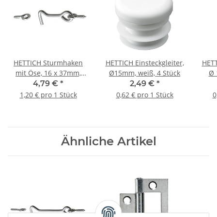
HETTICH Sturmhaken
HETTICH Einsteckgleiter,
HETT
mit Öse, 16 x 37mm,
Ø15mm, weiß, 4 Stück
Ø 
verzinkt, 4 Stück
4,79 €
*
2,49 €
*
1,20 € pro 1 Stück
0,62 € pro 1 Stück
0
Ähnliche Artikel