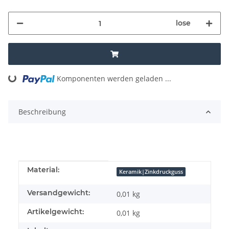
lose
Komponenten werden geladen ...
Loading...
Beschreibung
Produkteigenschaft
Wert
Material:
Keramik|Zinkdruckguss
Versandgewicht:
0,01 kg
Artikelgewicht:
0,01
kg