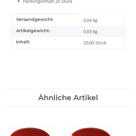
Packungsinhalt 20 Stück
Produkteigenschaft
Wert
Versandgewicht:
0,04 kg
Artikelgewicht:
0,03
kg
Inhalt:
20,00 Stück
Ähnliche Artikel