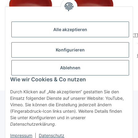
Alle akzeptieren
HETTICH Teppichgleiter,
HETTICH Teppichgleiter,
HETT
Ø 27mm, Poly.-
Ø 27 mm, Poly.-
Kunststoff, 8 Stück
Kunststoff, 8 Stück
K
4,69 €
*
2,49 €
*
Konfigurieren
0,59 € pro 1 Stück
0,31 € pro Stück
Ablehnen
Wie wir Cookies & Co nutzen
Durch Klicken auf „Alle akzeptieren“ gestatten Sie den
Einsatz folgender Dienste auf unserer Website: YouTube,
Vimeo. Sie können die Einstellung jederzeit ändern
(Fingerabdruck-Icon links unten). Weitere Details finden
Über uns
Sie unter
Konfigurieren
und in unserer
Datenschutzerklärung
.
* Alle Preise inkl. gesetzlicher USt., zzgl.
Versand
Impressum
|
Datenschutz