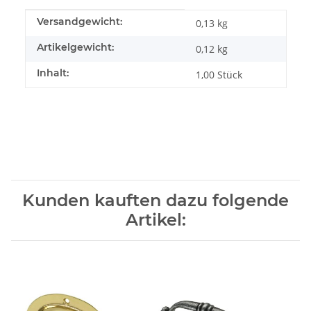
Produkteigenschaft
Wert
Versandgewicht:
0,13 kg
Artikelgewicht:
0,12
kg
Inhalt:
1,00 Stück
Kunden kauften dazu folgende
Artikel: