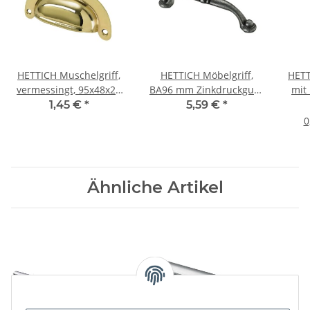
HETTICH Muschelgriff,
HETTICH Möbelgriff,
HETT
vermessingt, 95x48x20
BA96 mm Zinkdruckguss
mit
mm
brüniert, silberfarben,
Ø8 
1,45 €
*
5,59 €
*
110x14x28 mm
0
Ähnliche Artikel