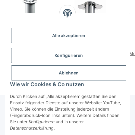
Alle akzeptieren
HETTICH Möbelfuß
HETTICH
Lyona, Schwerlast, Alu, Ø
Möbelfuß/Tischbein,
Mö
Konfigurieren
30 x 200-220 mm
Edelstahl-Optik, Ø 60 x
verc
12,75 €
*
4,50 €
*
höhenverstellbar
200 mm, Belastbarkeit
230
100 kg, B-Ware Folie
Ware
Ablehnen
defekt/nicht vorhanden
Wie wir Cookies & Co nutzen
Durch Klicken auf „Alle akzeptieren“ gestatten Sie den
Einsatz folgender Dienste auf unserer Website: YouTube,
Vimeo. Sie können die Einstellung jederzeit ändern
(Fingerabdruck-Icon links unten). Weitere Details finden
Über uns
Sie unter
Konfigurieren
und in unserer
Datenschutzerklärung
.
* Alle Preise inkl. gesetzlicher USt., zzgl.
Versand