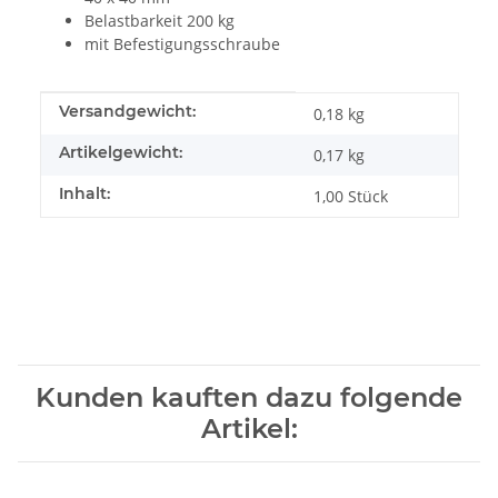
Belastbarkeit 200 kg
mit Befestigungsschraube
Produkteigenschaft
Wert
Versandgewicht:
0,18 kg
Artikelgewicht:
0,17
kg
Inhalt:
1,00 Stück
Kunden kauften dazu folgende
Artikel: