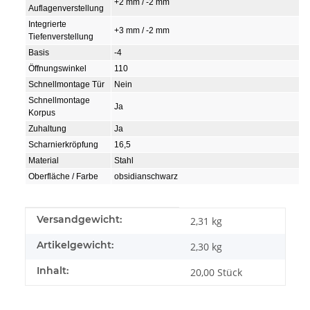
+2 mm / -2 mm
Auflagenverstellung
Integrierte
+3 mm / -2 mm
Tiefenverstellung
Basis
-4
Öffnungswinkel
110
Schnellmontage Tür
Nein
Schnellmontage
Ja
Korpus
Zuhaltung
Ja
Scharnierkröpfung
16,5
Material
Stahl
Oberfläche / Farbe
obsidianschwarz
Produkteigenschaft
Wert
Versandgewicht:
2,31 kg
Artikelgewicht:
2,30
kg
Inhalt:
20,00 Stück