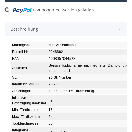
Komponenten werden geladen ...
Loading...
Beschreibung
Montageart
zum Anschrauben
Bestell-Nr.
9246682
EAN
4008057044523
Sensys Topfscharnier mit integrierter Dämpfung, oh
Artikeltyp
innenliegend
VE
20 St. / Karton
Inhaltsstruktur VE
20 x 1
Anschlagart
innenliegender Türanschlag
Inklusive
nein
Befestigungsmaterial
Min. Türdicke mm
15
Max. Türdicke mm
24
Topfdurchmesser
35
Integrierte