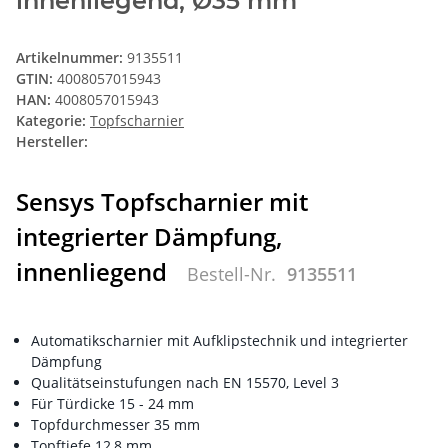
innenliegend, Ø35 mm
Artikelnummer:
9135511
GTIN:
4008057015943
HAN:
4008057015943
Kategorie:
Topfscharnier
Hersteller:
Sensys Topfscharnier mit
integrierter Dämpfung,
innenliegend
Bestell-Nr.
9135511
Automatikscharnier mit Aufklipstechnik und integrierter
Dämpfung
Qualitätseinstufungen nach EN 15570, Level 3
Für Türdicke 15 - 24 mm
Topfdurchmesser 35 mm
Topftiefe 12,8 mm