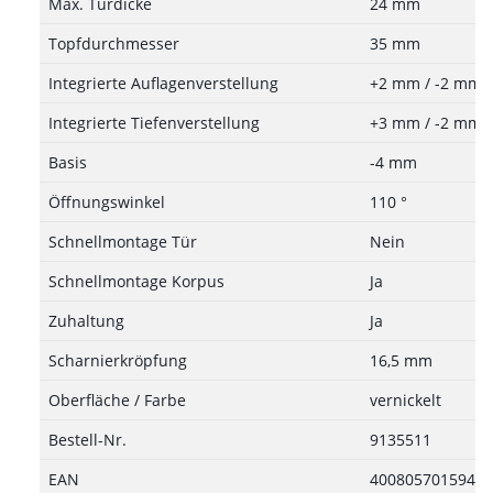
Max. Türdicke
24 mm
Topfdurchmesser
35 mm
Integrierte Auflagenverstellung
+2 mm / -2 mm
Integrierte Tiefenverstellung
+3 mm / -2 mm
Basis
-4 mm
Öffnungswinkel
110 °
Schnellmontage Tür
Nein
Schnellmontage Korpus
Ja
Zuhaltung
Ja
Scharnierkröpfung
16,5 mm
Oberfläche / Farbe
vernickelt
Bestell-Nr.
9135511
EAN
4008057015943