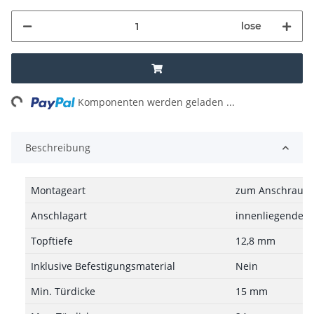
lose
ng...
Komponenten werden geladen ...
Beschreibung
Montageart
zum Anschraub
Anschlagart
innenliegender 
Topftiefe
12,8 mm
Inklusive Befestigungsmaterial
Nein
Min. Türdicke
15 mm