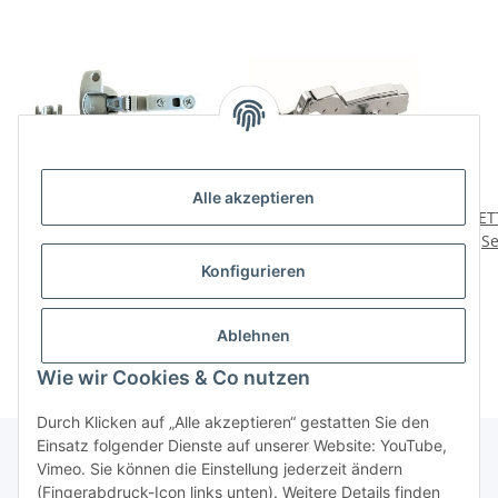
Alle akzeptieren
HETTICH Topfscharnier
HETTICH Topfscharnier
HET
Sensys vorliegend,
Sensys innenliegend
Se
vernickelt, 35 mm
vernickelt, 35 mm, 2
v
6,95 €
*
19,95 €
*
Konfigurieren
Stück
9,97 € pro Stück
Ablehnen
Wie wir Cookies & Co nutzen
Durch Klicken auf „Alle akzeptieren“ gestatten Sie den
Einsatz folgender Dienste auf unserer Website: YouTube,
Vimeo. Sie können die Einstellung jederzeit ändern
(Fingerabdruck-Icon links unten). Weitere Details finden