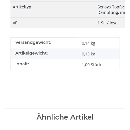
Artikeltyp
Sensys Topfschar
Dämpfung, inne
VE
1 St. / lose
Produkteigenschaft
Wert
Versandgewicht:
0,14 kg
Artikelgewicht:
0,13
kg
Inhalt:
1,00 Stück
Ähnliche Artikel