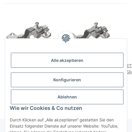
Alle akzeptieren
HETTICH Topfscharnier
HETTICH Topfscharnier
HET
SlideOn innenliegend,
SlideOn mittelwand,
Sl
vernickelt, 35 mm
vernickelt, 35 mm/BA
v
1,95 €
*
1,95 €
*
Konfigurieren
48mm
Ablehnen
Wie wir Cookies & Co nutzen
Durch Klicken auf „Alle akzeptieren“ gestatten Sie den
Einsatz folgender Dienste auf unserer Website: YouTube,