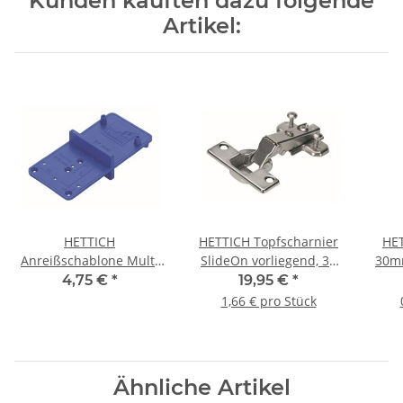
Kunden kauften dazu folgende
Artikel:
HETTICH
HETTICH Topfscharnier
HET
Anreißschablone Multi
SlideOn vorliegend, 35
30mm
Blue für Topfscharniere
mm, 12 Stück
4,75 €
*
19,95 €
*
1,66 € pro Stück
Ähnliche Artikel