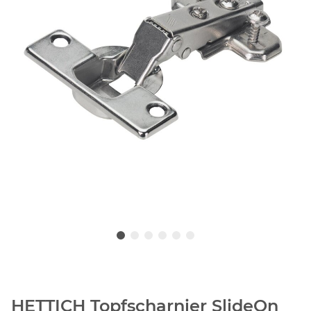
HETTICH Topfscharnier SlideOn