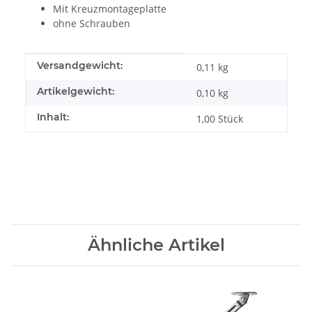
Mit Kreuzmontageplatte
ohne Schrauben
Produkteigenschaft
Wert
Versandgewicht:
0,11 kg
Artikelgewicht:
0,10
kg
Inhalt:
1,00 Stück
Ähnliche Artikel