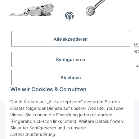
Alle akzeptieren
HETTICH Topfscharnier
HETTICH Klappenstütze
HE
Sensys mittelwand,
"Flexi" mit stufenloser
Fe
vernickelt, 35 mm
Anpassung der
v
5,95 €
*
12,45 €
*
Konfigurieren
Einrastposition,
2
Öffnungswinkel 80° -
100°
Ablehnen
Wie wir Cookies & Co nutzen
Durch Klicken auf „Alle akzeptieren“ gestatten Sie den
Einsatz folgender Dienste auf unserer Website: YouTube,
Vimeo. Sie können die Einstellung jederzeit ändern
(Fingerabdruck-Icon links unten). Weitere Details finden
Über uns
Sie unter
Konfigurieren
und in unserer
Datenschutzerklärung
.