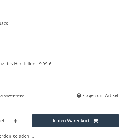
pack
g des Herstellers
:
9,99 €
Frage zum Artikel
nd abweichend)
In den Warenkorb
el
den geladen ...