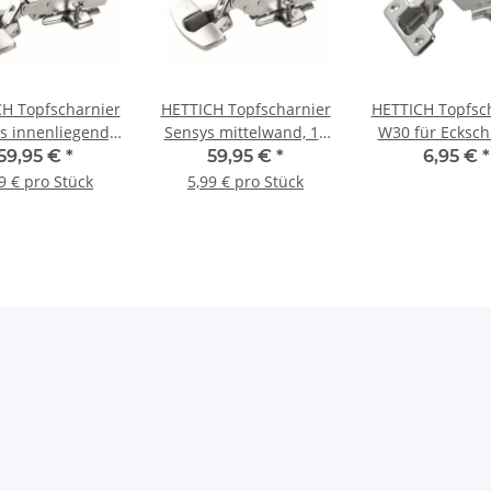
H Topfscharnier
HETTICH Topfscharnier
HETTICH Topfsc
s innenliegend,
Sensys mittelwand, 10
W30 für Ecksch
10 Stück
Stück
35 mm
59,95 €
*
59,95 €
*
6,95 €
*
9 € pro Stück
5,99 € pro Stück