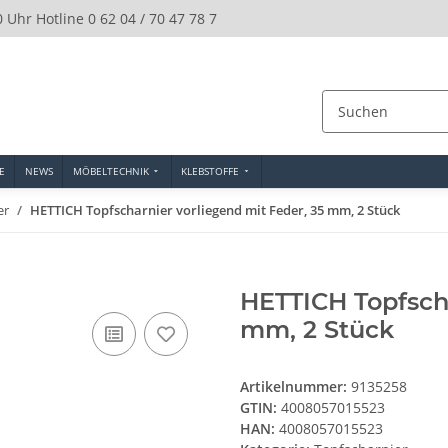
0 Uhr Hotline 0 62 04 / 70 47 78 7
E
NEWS
MÖBELTECHNIK
KLEBSTOFFE
er
HETTICH Topfscharnier vorliegend mit Feder, 35 mm, 2 Stück
HETTICH Topfscha
mm, 2 Stück
Artikelnummer:
9135258
GTIN:
4008057015523
HAN:
4008057015523