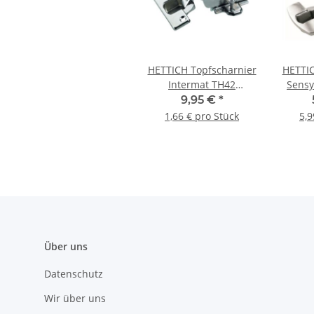
HETTICH Topfscharnier
HETTIC
Intermat TH42
Sensy
innenliegend, 35 mm, 6
9,95 €
*
Stück
1,66 € pro Stück
5,9
Über uns
Datenschutz
Wir über uns