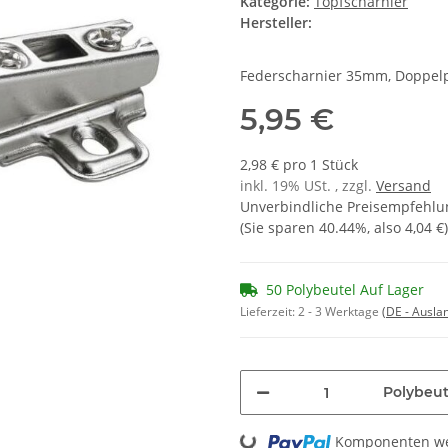
Kategorie:
Topfscharnier
Hersteller:
Federscharnier 35mm, Doppel
5,95 €
2,98 € pro 1 Stück
inkl. 19% USt. , zzgl.
Versand
Unverbindliche Preisempfehlun
(Sie sparen
40.44%
, also
4,04 €
)
50 Polybeutel Auf Lager
Lieferzeit:
2 - 3 Werktage
(DE - Ausla
Polybeut
Loading...
Komponenten wer