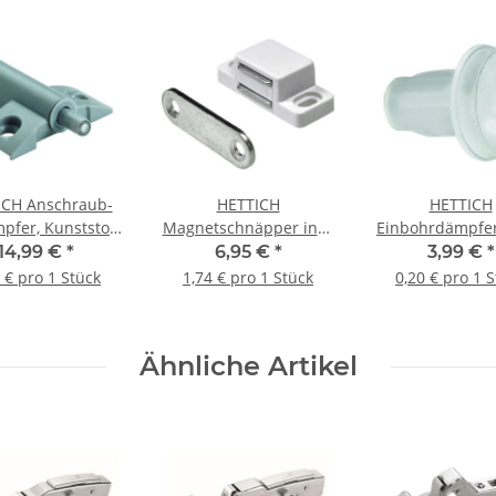
ICH Anschraub-
HETTICH
HETTICH
pfer, Kunststoff,
Magnetschnäpper inkl.
Einbohrdämpfer
au, 10 Stück
Schrauben, 35 x 15 mm,
19 x 9 mm, Kuns
14,99 €
*
6,95 €
*
3,99 €
*
weiß, 4 Stück
transparent, 20
 € pro 1 Stück
1,74 € pro 1 Stück
0,20 € pro 1 
Ähnliche Artikel