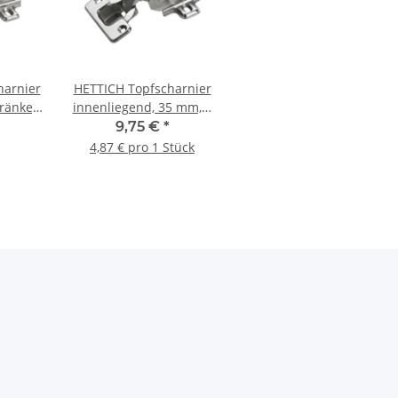
harnier
HETTICH Topfscharnier
ränke,
innenliegend, 35 mm, 2
Stück
9,75 €
*
4,87 € pro 1 Stück