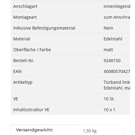
Anschlagart
innenliegend
Montageart
zum Anschrau
Inklusive Befestigungsmaterial
Nein
Material
Edelstahl
Oberfläche / Farbe
matt
Bestell-Nr.
9240150
EAN
4008057042772
Artikeltyp
Türband links, 
Edelstahl, matt
VE
10 St.
Inhaltsstruktur VE
10 x 1
Produkteigenschaft
Wert
Versandgewicht:
1,30 kg