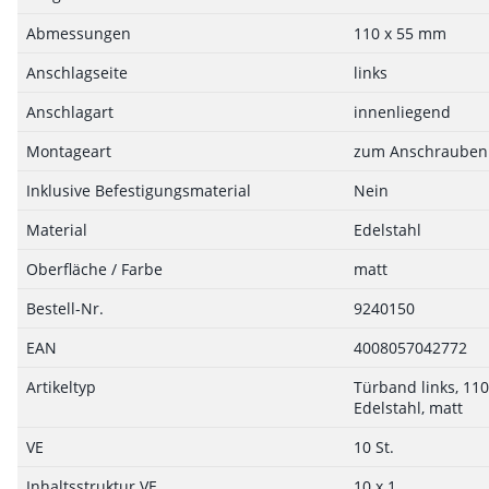
Abmessungen
110 x 55 mm
Anschlagseite
links
Anschlagart
innenliegend
Montageart
zum Anschrauben
Inklusive Befestigungsmaterial
Nein
Material
Edelstahl
Oberfläche / Farbe
matt
Bestell-Nr.
9240150
EAN
4008057042772
Artikeltyp
Türband links, 110
Edelstahl, matt
VE
10 St.
Inhaltsstruktur VE
10 x 1