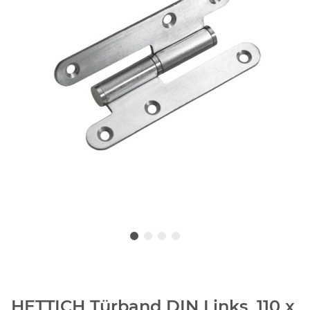
HETTICH Türband DIN Links, 110 x