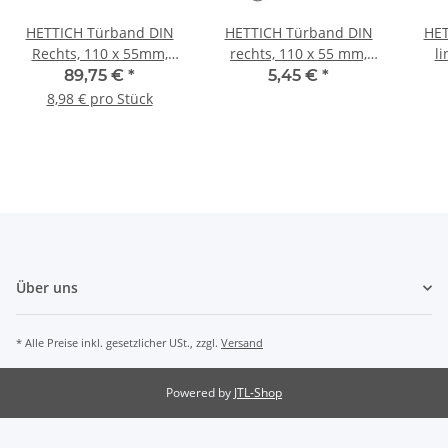
HETTICH Türband DIN
HETTICH Türband DIN
HET
Rechts, 110 x 55mm,
rechts, 110 x 55 mm,
li
Edelstahl, 10 Stück
Edelstahl
89,75 €
*
5,45 €
*
8,98 € pro Stück
Über uns
* Alle Preise inkl. gesetzlicher USt., zzgl.
Versand
Powered by
JTL-Shop