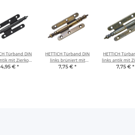
CH Türband DIN
HETTICH Türband DIN
HETTICH Türba
antik mit Zierkopf,
links brüniert mit
links antik mit Z
80 x 45 mm
Zierkopf, 80 x 45mm
80 x 45m
4,95 €
*
7,75 €
*
7,75 €
*