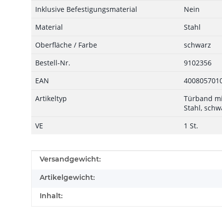
Inklusive Befestigungsmaterial
Nein
Material
Stahl
Oberfläche / Farbe
schwarz
Bestell-Nr.
9102356
EAN
400805701
Artikeltyp
Türband mit
Stahl, schw
VE
1 St.
Produkteigenschaft
Wert
Versandgewicht:
Artikelgewicht:
Inhalt: