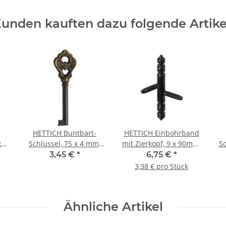
unden kauften dazu folgende Artike
HETTICH Buntbart-
HETTICH Einbohrband
 9
Schlüssel, 75 x 4 mm,
mit Zierkopf, 9 x 90mm,
Sc
elt
Stahl brüniert
schwarz, 2 Stück
3,45 €
*
6,75 €
*
3,38 € pro Stück
Ähnliche Artikel