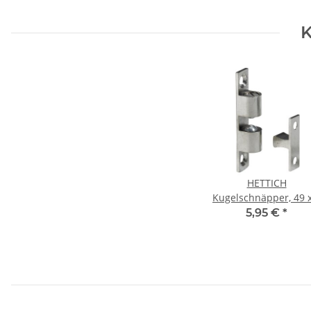
K
HETTICH
Kugelschnäpper, 49 x
mm, Messing vernick
5,95 €
*