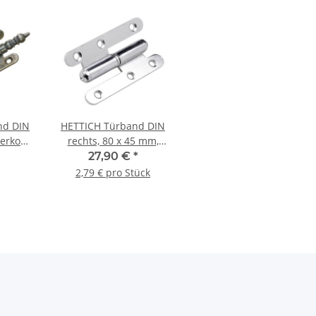
nd DIN
HETTICH Türband DIN
ierkopf,
rechts, 80 x 45 mm,
m
Stahl verzinkt, 10 Stück
27,90 €
*
2,79 € pro Stück