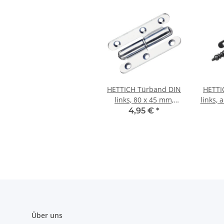
HETTICH Türband DIN
HETTI
links, 80 x 45 mm,
links, 
verzinkt
4,95 €
*
Über uns