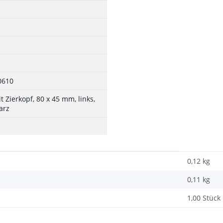
0610
 Zierkopf, 80 x 45 mm, links,
arz
0,12 kg
0,11
kg
1,00 Stück