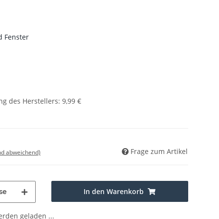
d Fenster
g des Herstellers
:
9,99 €
Frage zum Artikel
nd abweichend)
In den Warenkorb
se
den geladen ...