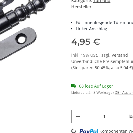
Kategorie:
Türband
Hersteller:
Für innenliegende Türen un
Linker Anschlag
4,95 €
inkl. 19% USt. , zzgl.
Versand
Unverbindliche Preisempfehlun
(Sie sparen
50.45%
, also
5,04 €
)
68 lose Auf Lager
Lieferzeit:
2 - 3 Werktage
(DE - Ausla
Loading...
lo
Komponenten wer