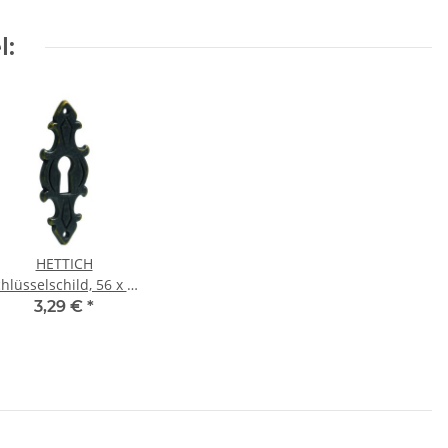
l:
HETTICH
hlüsselschild, 56 x 22
mm, brüniert
3,29 €
*