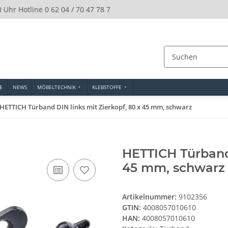
0 Uhr Hotline 0 62 04 / 70 47 78 7
E
NEWS
MÖBELTECHNIK
KLEBSTOFFE
HETTICH Türband DIN links mit Zierkopf, 80 x 45 mm, schwarz
HETTICH Türband 
45 mm, schwarz
Artikelnummer:
9102356
GTIN:
4008057010610
HAN:
4008057010610