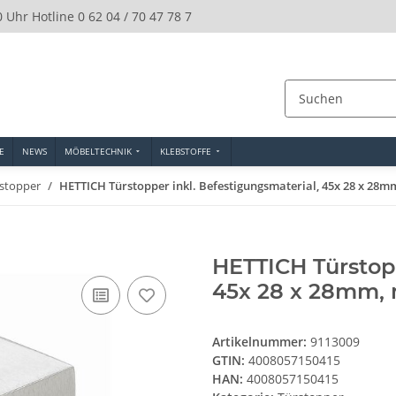
0 Uhr Hotline 0 62 04 / 70 47 78 7
E
NEWS
MÖBELTECHNIK
KLEBSTOFFE
stopper
HETTICH Türstopper inkl. Befestigungsmaterial, 45x 28 x 28m
HETTICH Türstopp
45x 28 x 28mm, 
Artikelnummer:
9113009
GTIN:
4008057150415
HAN:
4008057150415