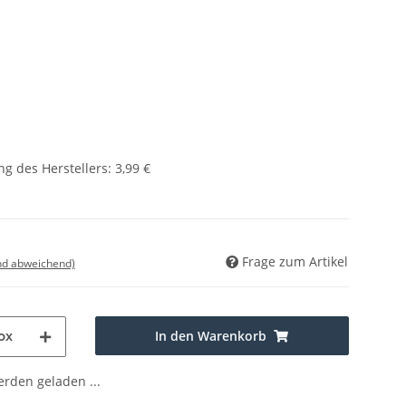
g des Herstellers
:
3,99 €
Frage zum Artikel
nd abweichend)
In den Warenkorb
ox
den geladen ...