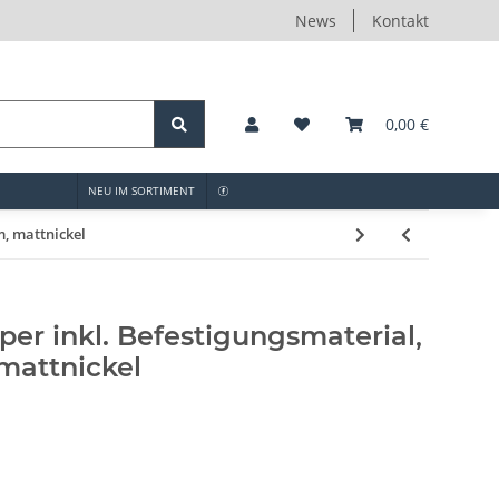
News
Kontakt
0,00 €
NEU IM SORTIMENT
m, mattnickel
er inkl. Befestigungsmaterial,
mattnickel