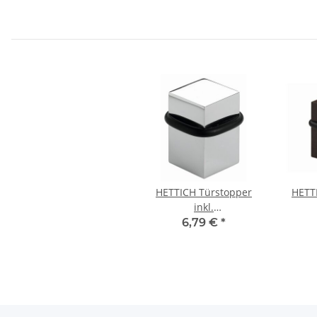
HETTICH Türstopper
HETT
inkl.
Befestigungsmaterial,
Befes
6,79 €
*
45 x 28 x 28 mm, Chrom
28 x 2