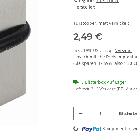
Kategorie:
Türstopper
Hersteller:
Türstopper, matt vernickelt
2,49 €
inkl. 19% USt. , zzgl.
Versand
Unverbindliche Preisempfehlun
(Sie sparen
37.59%
, also
1,50 €
)
8 Blisterbox Auf Lager
Lieferzeit:
2 - 3 Werktage
(DE - Ausla
Blisterb
Loading...
Komponenten wer