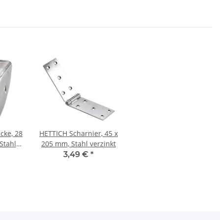
cke, 28
HETTICH Scharnier, 45 x
Stahl
205 mm, Stahl verzinkt
t
3,49 €
*