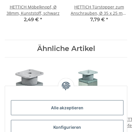
HETTICH Möbelknopf, Ø
HETTICH Türstopper zum
38mm, Kunststoff, schwarz
Anschrauben, Ø 35 x 25 mm,
Stahl, Edelstahl-Optik
2,49 €
*
7,79 €
*
Ähnliche Artikel
Alle akzeptieren
HETTICH Möbelfuß alu
HETTICH Möbelfuß, 40 x
HETT
inox 40 x 40 x 60mm
40 x 100 mm, verstellbar
Befe
Konfigurieren
Sta
6,29 €
*
3,49 €
*