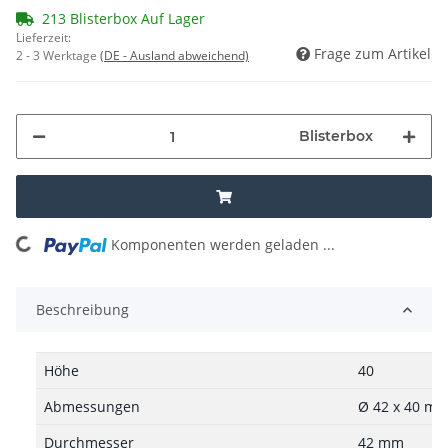
213 Blisterbox Auf Lager
Lieferzeit:
Frage zum Artikel
2 - 3 Werktage
(DE - Ausland abweichend)
Blisterbox
oading...
Komponenten werden geladen ...
Beschreibung
Höhe
40
Abmessungen
Ø 42 x 40 m
Durchmesser
42 mm