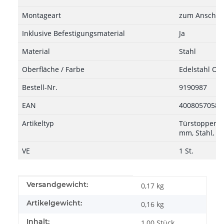
Montageart
zum Anschr
Inklusive Befestigungsmaterial
Ja
Material
Stahl
Oberfläche / Farbe
Edelstahl Opt
Bestell-Nr.
9190987
EAN
40080570588
Artikeltyp
Türstopper z
mm, Stahl, Ed
VE
1 St.
Produkteigenschaft
Wert
Versandgewicht:
0,17 kg
Artikelgewicht:
0,16
kg
Inhalt:
1,00 Stück