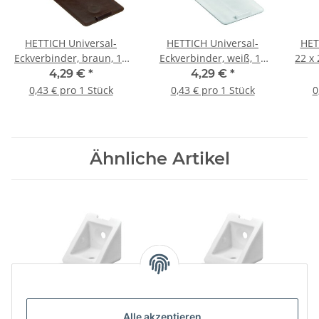
HETTICH Universal-
HETTICH Universal-
HET
Eckverbinder, braun, 10
Eckverbinder, weiß, 10
22 x
Stück
Stück
4,29 €
*
4,29 €
*
0,43 € pro 1 Stück
0,43 € pro 1 Stück
0
Ähnliche Artikel
Alle akzeptieren