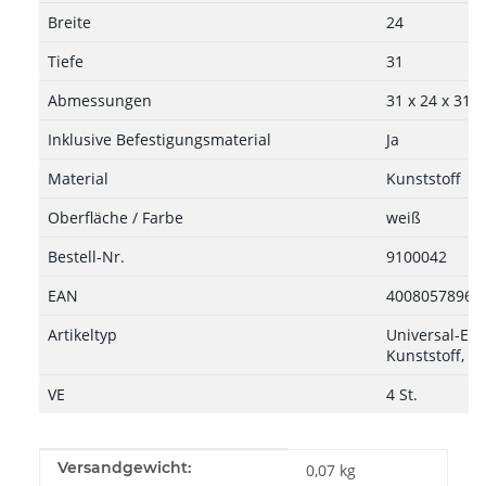
Breite
24
Tiefe
31
Abmessungen
31 x 24 x 31
Inklusive Befestigungsmaterial
Ja
Material
Kunststoff
Oberfläche / Farbe
weiß
Bestell-Nr.
9100042
EAN
40080578969
Artikeltyp
Universal-Eck
Kunststoff, w
VE
4 St.
Produkteigenschaft
Wert
Versandgewicht:
0,07 kg