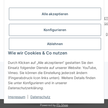
Alle akzeptieren
HETTICH
HETTICH Verbinder für
HET
Einschlagmuffe,
Rückwände bis 6 mm,
Rüc
M6/10mm, weiß, 8 Stück
Kunststoff, weiß, 25
4,99 €
*
12,29 €
*
Konfigurieren
Stück
0,62 € pro 1 Stück
0,49 € pro Stück
0
Ablehnen
Wie wir Cookies & Co nutzen
Durch Klicken auf „Alle akzeptieren“ gestatten Sie den
Einsatz folgender Dienste auf unserer Website: YouTube,
Vimeo. Sie können die Einstellung jederzeit ändern
(Fingerabdruck-Icon links unten). Weitere Details finden
Über uns
Sie unter
Konfigurieren
und in unserer
Datenschutzerklärung
.
* Alle Preise inkl. gesetzlicher USt., zzgl.
Versand
Impressum
|
Datenschutz
Powered by
JTL-Shop