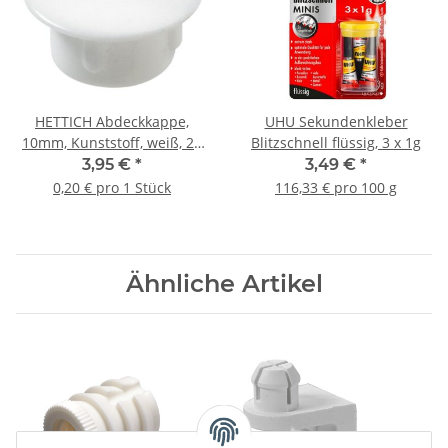
HETTICH Abdeckkappe,
UHU Sekundenkleber
10mm, Kunststoff, weiß, 20
Blitzschnell flüssig, 3 x 1g
Stück
3,95 €
*
3,49 €
*
0,20 € pro 1 Stück
116,33 € pro 100 g
Ähnliche Artikel