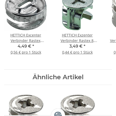
HETTICH Excenter
HETTICH Exzenter
Verbinder Rastex,
Verbinder Rastex 8,
Ver
25/12mm, 8 Stück
15/12,5mm, 8 Stück
Rast
4,49 €
*
3,49 €
*
0,56 € pro 1 Stück
0,44 € pro 1 Stück
0
Ähnliche Artikel