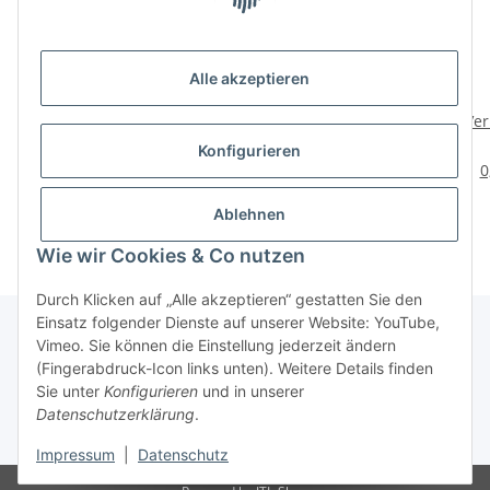
Alle akzeptieren
HETTICH
HETTICH
Verbindungsbeschlag
Verbindungsbeschlag
Ver
Rastex 15, 15 x 12,5 mm,
Rastex 15, 15 x 11,5 mm,
Ras
3,79 €
*
4,95 €
*
Konfigurieren
8 Stück
8 Stück
0,47 € pro 1 Stück
0,62 € pro 1 Stück
0
Eins
Ablehnen
Wie wir Cookies & Co nutzen
Durch Klicken auf „Alle akzeptieren“ gestatten Sie den
Einsatz folgender Dienste auf unserer Website: YouTube,
Vimeo. Sie können die Einstellung jederzeit ändern
(Fingerabdruck-Icon links unten). Weitere Details finden
Über uns
Sie unter
Konfigurieren
und in unserer
Datenschutzerklärung
.
* Alle Preise inkl. gesetzlicher USt., zzgl.
Versand
Impressum
|
Datenschutz