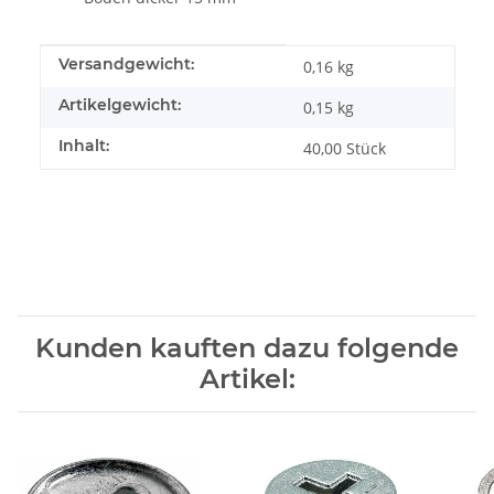
Produkteigenschaft
Wert
Versandgewicht:
0,16 kg
Artikelgewicht:
0,15
kg
Inhalt:
40,00 Stück
Kunden kauften dazu folgende
Artikel: