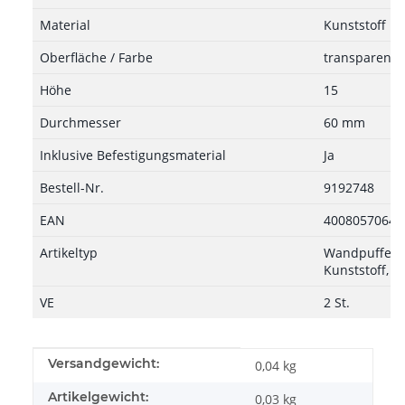
Material
Kunststoff
Oberfläche / Farbe
transparent
Höhe
15
Durchmesser
60 mm
Inklusive Befestigungsmaterial
Ja
Bestell-Nr.
9192748
EAN
40080570645
Artikeltyp
Wandpuffer z
Kunststoff, t
VE
2 St.
Produkteigenschaft
Wert
Versandgewicht:
0,04 kg
Artikelgewicht:
0,03
kg