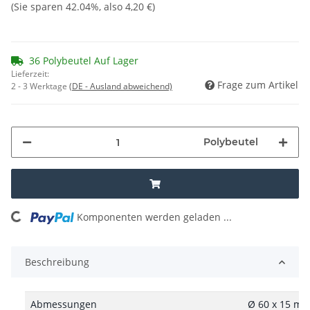
(Sie sparen
42.04%
, also
4,20 €
)
36 Polybeutel Auf Lager
Lieferzeit:
Frage zum Artikel
2 - 3 Werktage
(DE - Ausland abweichend)
Polybeutel
oading...
Komponenten werden geladen ...
Beschreibung
Abmessungen
Ø 60 x 15 m