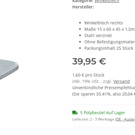
Kategorie:
Winkelblech
Hersteller:
Winkelblech rechts
Maße 15 x 60 x 45 x 1,5
Stahl verzinkt
Ohne Befestigungsmater
Packungsinhalt 25 Stück
39,95 €
1,60 € pro Stück
inkl. 19% USt. , zzgl.
Versand
Unverbindliche Preisempfehlun
(Sie sparen
33.41%
, also
20,04 
5 Polybeutel Auf Lager
Lieferzeit:
2 - 3 Werktage
(DE - Ausla