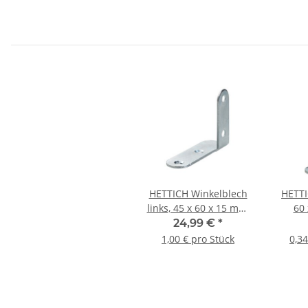
HETTICH Winkelblech
HETTI
links, 45 x 60 x 15 mm,
60 
verzinkt, 25 Stück
verz
24,99 €
*
1,00 € pro Stück
0,34