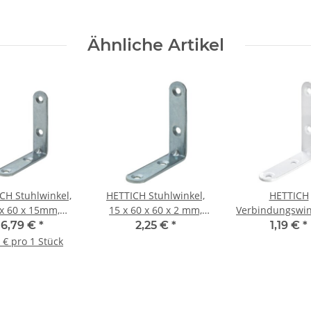
Ähnliche Artikel
CH Stuhlwinkel,
HETTICH Stuhlwinkel,
HETTICH
x 60 x 15mm,
15 x 60 x 60 x 2 mm,
Verbindungswin
inkt, 20 Stück
Stahl, verzinkt
x 60 x 15mm, 
6,79 €
*
2,25 €
*
1,19 €
*
pulverbeschichte
 € pro 1 Stück