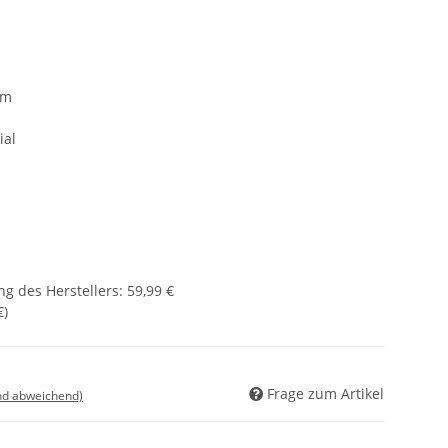
mm
ial
g des Herstellers
:
59,99 €
€
)
Frage zum Artikel
nd abweichend)