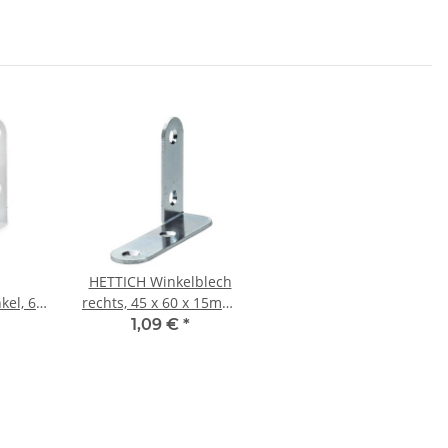
HETTICH Winkelblech
kel, 60
rechts, 45 x 60 x 15mm,
Stahl
verzinkt
1,09 €
*
t, weiß