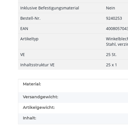
Inklusive Befestigungsmaterial
Nein
Bestell-Nr.
9240253
EAN
400805704
Artikeltyp
Winkelblech
Stahl, verzi
VE
25 St.
Inhaltsstruktur VE
25 x 1
Produkteigenschaft
Wert
Material:
Versandgewicht:
Artikelgewicht:
Inhalt: