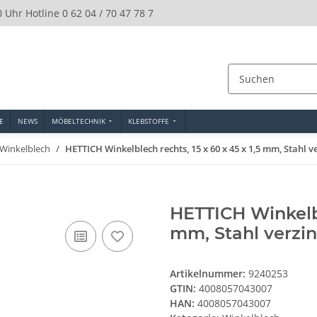
0 Uhr Hotline 0 62 04 / 70 47 78 7
E
NEWS
MÖBELTECHNIK
KLEBSTOFFE
Winkelblech
HETTICH Winkelblech rechts, 15 x 60 x 45 x 1,5 mm, Stahl ve
HETTICH Winkelble
mm, Stahl verzin
Artikelnummer:
9240253
GTIN:
4008057043007
HAN:
4008057043007