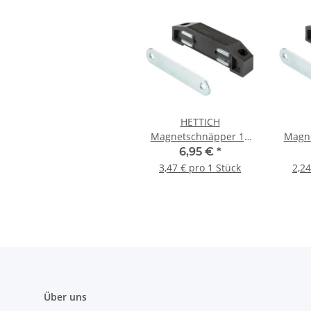
HETTICH
Magnetschnäpper 10
Magn
kg, braun, 2 Stück
kg, Pla
6,95 €
*
3,47 € pro 1 Stück
2,24
Über uns