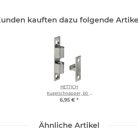
unden kauften dazu folgende Artike
HETTICH
Kugelschnäpper, 60 x
10,5 mm, Messing
6,95 €
*
vernickelt
Ähnliche Artikel