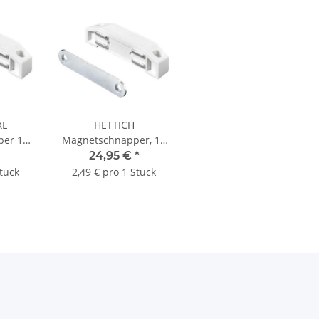
XL
HETTICH
er 10
Magnetschnäpper, 10
tück
kg, weiß, 10 Stück
24,95 €
*
Stück
2,49 € pro 1 Stück