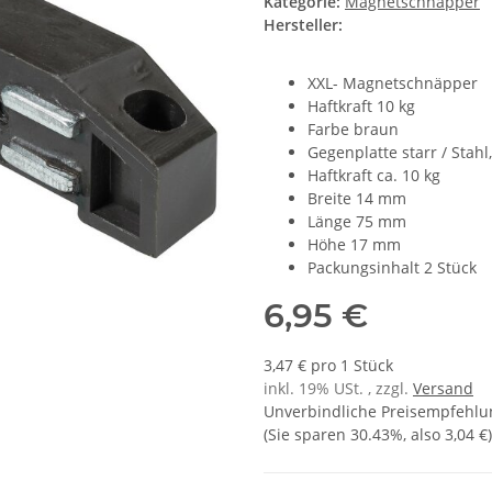
Kategorie:
Magnetschnäpper
Hersteller:
XXL- Magnetschnäpper
Haftkraft 10 kg
Farbe braun
Gegenplatte starr / Stahl,
Haftkraft ca. 10 kg
Breite 14 mm
Länge 75 mm
Höhe 17 mm
Packungsinhalt 2 Stück
6,95 €
3,47 € pro 1 Stück
inkl. 19% USt. , zzgl.
Versand
Unverbindliche Preisempfehlun
(Sie sparen
30.43%
, also
3,04 €
)