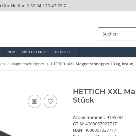
0 Uhr Hotline 0 62 04 / 70 47 78 7
E
NEWS
MÖBELTECHNIK
KLEBSTOFFE
gen
Magnetschnäpper
HETTICH XXL Magnetschnäpper 10 kg, braun, 
HETTICH XXL Mag
Stück
Artikelnummer:
9195384
GTIN:
4008057027717
HAN:
4008057027717