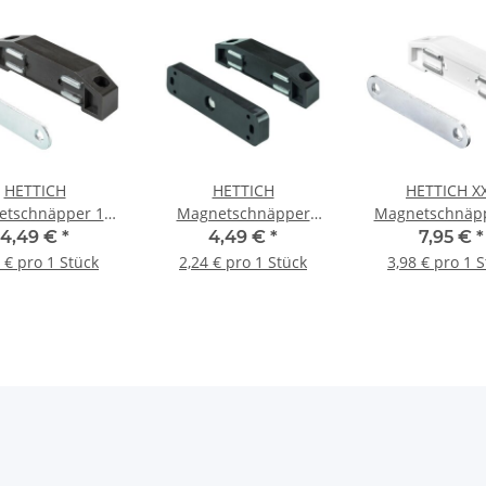
HETTICH
HETTICH
HETTICH X
etschnäpper 10
Magnetschnäpper
Magnetschnäpp
tte starr, braun, 2
beweglich 10 kg, braun,
kg, weiß, 2 S
4,49 €
*
4,49 €
*
7,95 €
*
Stück
2 Stück
 € pro 1 Stück
2,24 € pro 1 Stück
3,98 € pro 1 