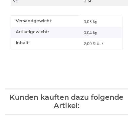
VE
2 St.
Produkteigenschaft
Wert
Versandgewicht:
0,05 kg
Artikelgewicht:
0,04
kg
Inhalt:
2,00 Stück
Kunden kauften dazu folgende
Artikel: