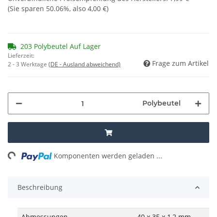
(Sie sparen
50.06%
, also
4,00 €
)
203 Polybeutel Auf Lager
Lieferzeit:
Frage zum Artikel
2 - 3 Werktage
(DE - Ausland abweichend)
Polybeutel
ng...
Komponenten werden geladen ...
Beschreibung
Abmessungen
40 x 35 x 1,2 mm