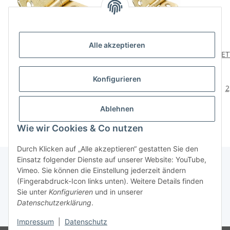
Alle akzeptieren
HETTICH Zierscharnier,
HETTICH Zierscharnier,
HET
40 x 35 x 1 mm, Stahl
40 x 35 mm,
vermessingt, 20 Stück
vermessingt, 20 Stück
ve
59,90 €
*
34,95 €
*
Konfigurieren
2,99 € pro Stück
1,75 € pro 1 Stück
2
Ablehnen
Wie wir Cookies & Co nutzen
Durch Klicken auf „Alle akzeptieren“ gestatten Sie den
Einsatz folgender Dienste auf unserer Website: YouTube,
Vimeo. Sie können die Einstellung jederzeit ändern
(Fingerabdruck-Icon links unten). Weitere Details finden
Über uns
Sie unter
Konfigurieren
und in unserer
Datenschutzerklärung
.
* Alle Preise inkl. gesetzlicher USt., zzgl.
Versand
Impressum
|
Datenschutz