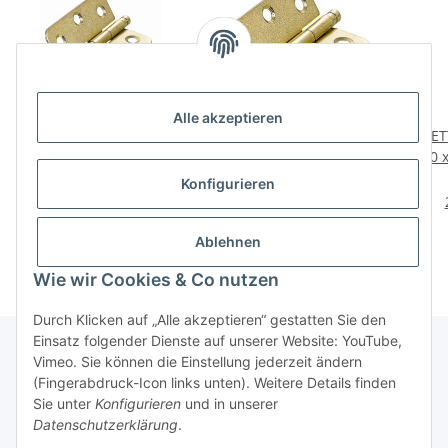
Alle akzeptieren
HETTICH Zierscharnier,
HETTICH Zierscharnier,
HET
50 x 40 mm,
50 x 40 mm,
50 x
vermessingt, 2 Stück
vermessingt, 2 Stück
ver
4,70 €
*
4,70 €
*
Konfigurieren
2,35 € pro 1 Stück
2,35 € pro 1 Stück
Ablehnen
Wie wir Cookies & Co nutzen
Durch Klicken auf „Alle akzeptieren“ gestatten Sie den
Einsatz folgender Dienste auf unserer Website: YouTube,
Vimeo. Sie können die Einstellung jederzeit ändern
(Fingerabdruck-Icon links unten). Weitere Details finden
Über uns
Sie unter
Konfigurieren
und in unserer
Datenschutzerklärung
.
* Alle Preise inkl. gesetzlicher USt., zzgl.
Versand