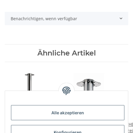
Benachrichtigen, wenn verfügbar
Ähnliche Artikel
Alle akzeptieren
HETTICH
HETTICH
HE
Möbelfuß/Tischbein,
Möbelfuß/Tischbein,
drei
Konfigurieren