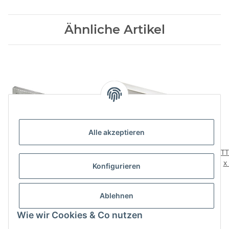
Ähnliche Artikel
Alle akzeptieren
HETTICH Möbelgriff,
HETTICH Möbelgriff,
HETTI
Edelstahl gebürstet, BA
Edelstahl gebürstet, BA
x
Konfigurieren
224 mm
160mm
3,29 €
*
5,98 €
*
Ablehnen
Wie wir Cookies & Co nutzen