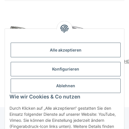
Alle akzeptieren
HETTICH Möbelgriff,
HETTICH Möbelgriff,
HE
BA128 mm,
Zinkdruckguss,
Konfigurieren
Zinkdruckguss,
Aluminium-Optik, BA
ver
9,99 €
*
8,99 €
*
Edelstahl-Optik, 148 x 11
128mm
x 28 mm
Ablehnen
Wie wir Cookies & Co nutzen
Durch Klicken auf „Alle akzeptieren“ gestatten Sie den
Einsatz folgender Dienste auf unserer Website: YouTube,
Vimeo. Sie können die Einstellung jederzeit ändern
(Fingerabdruck-Icon links unten). Weitere Details finden
Über uns