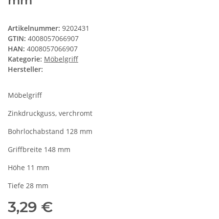
mm
Artikelnummer:
9202431
GTIN:
4008057066907
HAN:
4008057066907
Kategorie:
Möbelgriff
Hersteller:
Möbelgriff
Zinkdruckguss, verchromt
Bohrlochabstand 128 mm
Griffbreite 148 mm
Höhe 11 mm
Tiefe 28 mm
3,29 €