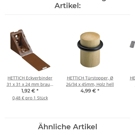
Artikel:
HETTICH Eckverbinder
HETTICH Türstopper, Ø
HE
31 x 31 x 24 mm braun,
26/34 x 45mm, Holz hell
4 Stück
Al
1,92 €
*
4,99 €
*
0,48 € pro 1 Stück
Ähnliche Artikel